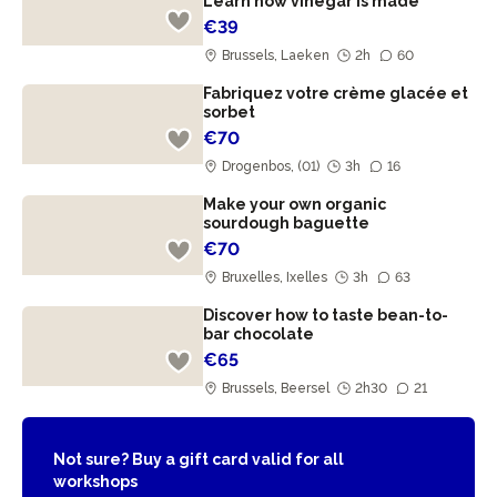
Learn how vinegar is made
€39
Brussels, Laeken
2h
60
Fabriquez votre crème glacée et
sorbet
€70
Drogenbos, (01)
3h
16
Make your own organic
sourdough baguette
€70
Bruxelles, Ixelles
3h
63
Discover how to taste bean-to-
bar chocolate
€65
Brussels, Beersel
2h30
21
Not sure? Buy a gift card valid for all
workshops