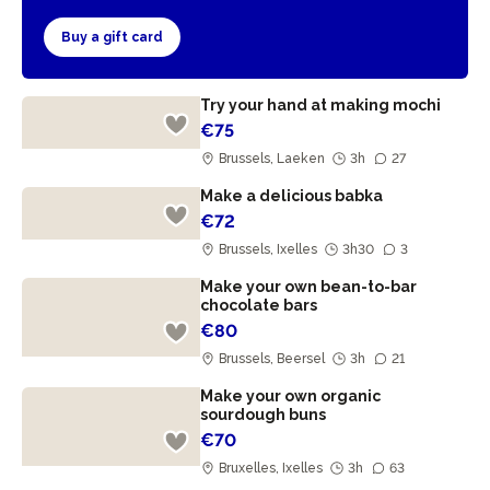
Buy a gift card
Try your hand at making mochi
€75
Brussels, Laeken
3h
27
Make a delicious babka
€72
Brussels, Ixelles
3h30
3
Make your own bean-to-bar
chocolate bars
€80
Brussels, Beersel
3h
21
Make your own organic
sourdough buns
€70
Bruxelles, Ixelles
3h
63