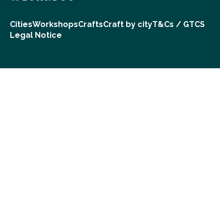
Cities
Workshops
Crafts
Craft by city
T&Cs / GTCS
Legal Notice