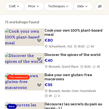
Craft
Price
Techniques
Date
Time slot
Number of persons
71 workshops found
Age of participants
Wheelchair accessible
Cook your own 100% plant-based
Reset filters
meal
€80
Schaerbeek, (01)
3h30
49
Discover the spices of the world
€40
Brussels, Grand Place
1h30
35
Bake your own gluten-free
This weekend
macaroons
€95
Brussels, Neder-Over-Heembeek
4h
3
Découvrez les secrets du pain au
New
levain - 1J