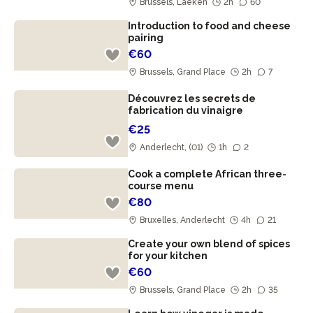
Brussels, Laeken
2h
60
Introduction to food and cheese
pairing
€60
Brussels, Grand Place
2h
7
Découvrez les secrets de
fabrication du vinaigre
€25
Anderlecht, (01)
1h
2
Cook a complete African three-
course menu
€80
Bruxelles, Anderlecht
4h
21
Create your own blend of spices
for your kitchen
€60
Brussels, Grand Place
2h
35