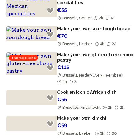
specialities
€55
Brussels, Center
2h
12
Make your own sourdough bread
€70
Brussels, Laeken
4h
22
Make your own gluten-free choux
This weekend
pastry
€115
Brussels, Neder-Over-Heembeek
4h
3
Cook an iconic African dish
€55
Bruxelles, Anderlecht
2h
21
Make your own kimchi
€59
Brussels, Laeken
3h
60