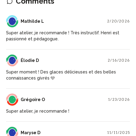
Comments
ML
Mathilde L
2/20/2026
Super atelier, je recommande ! Très instructif. Henri est
passionné et pédagogue.
ÉD
Élodie D
2/16/2026
Super moment ! Des glaces délicieuses et des belles
connaissances givrés 🩵
GO
Grégoire O
1/23/2026
Super atelier, je recommande !
MD
Maryse D
11/11/2025