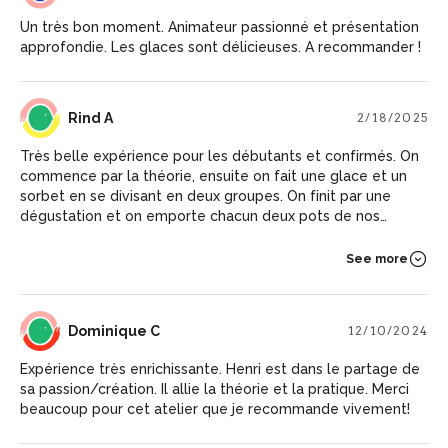
Un très bon moment. Animateur passionné et présentation
approfondie. Les glaces sont délicieuses. A recommander !
RA
Rind A
2/18/2025
Très belle expérience pour les débutants et confirmés. On
commence par la théorie, ensuite on fait une glace et un
sorbet en se divisant en deux groupes. On finit par une
dégustation et on emporte chacun deux pots de nos
fabrications. Les explications sont claires et pédagogiques.
Les glaces sont vraiment délicieuses et gardent la même
See more
texture soyeuse même après conservation au congélateur
chez soi. Je recommande.
DC
Dominique C
12/10/2024
Expérience très enrichissante. Henri est dans le partage de
sa passion/création. Il allie la théorie et la pratique. Merci
beaucoup pour cet atelier que je recommande vivement!