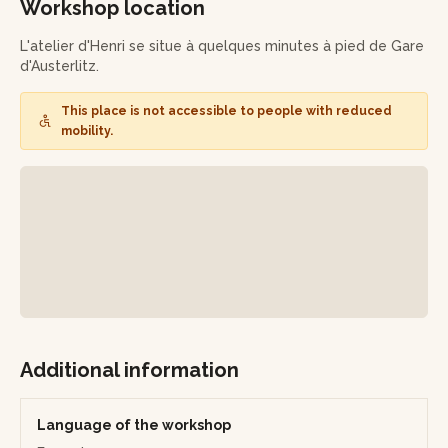
fruit selon la thématique de l'artisan.
Workshop location
Attention, la gourmandise rode à chaque angle de la
L'atelier d'Henri se situe à quelques minutes à pied de Gare
boutique !
d'Austerlitz.
This place is not accessible to people with reduced
mobility.
Additional information
Language of the workshop