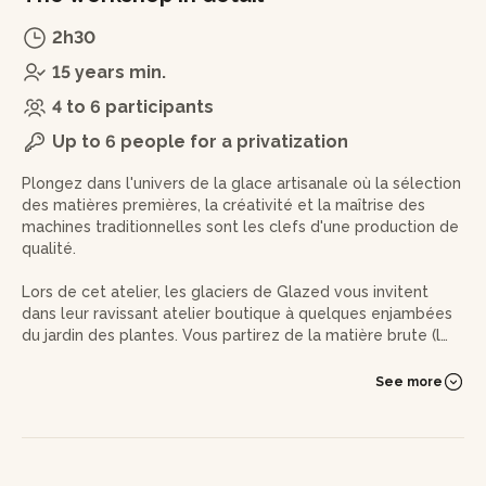
2h30
15 years min.
4 to 6 participants
Up to 6 people for a privatization
Plongez dans l'univers de la glace artisanale où la sélection
des matières premières, la créativité et la maîtrise des
machines traditionnelles sont les clefs d'une production de
qualité.
Lors de cet atelier, les glaciers de Glazed vous invitent
dans leur ravissant atelier boutique à quelques enjambées
du jardin des plantes. Vous partirez de la matière brute (le
chocolat ou les fruits frais) et apprendrez à les transformer
(denoyautage, mixage...). Dans un deuxième temps, vous
See more
apprendrez à utiliser les outils du glacier afin de
transformer votre précieux mélange en crème glacée !
Vous repartirez avec votre 1/2L de glace au chocolat ou au