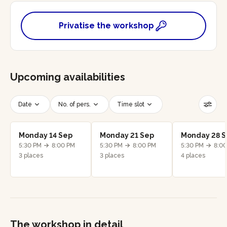
Privatise the workshop
Upcoming availabilities
Date
No. of pers.
Time slot
Reset filters
Monday 14 Sep
Monday 21 Sep
Monday 28 
5:30 PM
8:00 PM
5:30 PM
8:00 PM
5:30 PM
8:0
3 places
3 places
4 places
The workshop in detail