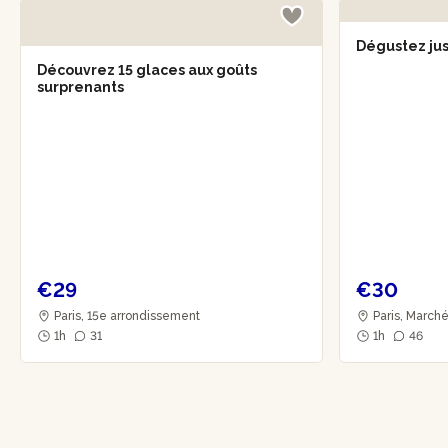
Dégustez jus
Découvrez 15 glaces aux goûts
surprenants
€29
€30
Paris, 15e arrondissement
Paris, Marché
1h
31
1h
46