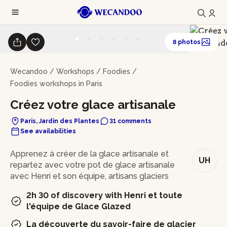
8 photos
Wecandoo
/
Workshops
/
Foodies
/
Foodies workshops in Paris
Créez votre glace artisanale
Paris, Jardin des Plantes
31 comments
See availabilities
In brief
Apprenez à créer de la glace artisanale et
UH
repartez avec votre pot de glace artisanale
avec Henri et son équipe, artisans glaciers
2h 30 of discovery with Henri et toute
l'équipe de Glace Glazed
La découverte du savoir-faire de glacier