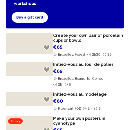
workshops
Buy a gift card
Create your own pair of porcelain
cups or bowls
€65
Bruxelles, Forest
2h30
39
Initiez-vous au tour de potier
€69
Bruxelles, Braine-le-Comte
2h
5
Initiez-vous au modelage
€60
Rixensart, (01)
2h
5
Make your own posters in
Today
cyanotype