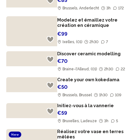
€85
Brussels, Anderlecht
3h
172
Modelez et émaillez votre
création en céramique
€99
Ixelles, (01)
2h30
7
Discover ceramic modelling
€70
Braine-l'Alleud, (01)
2h30
22
Create your own kokedama
€50
Brussels, Brussel
1h30
109
Initiez-vous à la vannerie
€59
Bruxelles, Ladeuze
3h
5
Réalisez votre vase en terres
New
mêlées