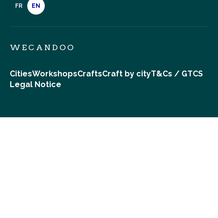
FR
EN
WECANDOO
Cities
Workshops
Crafts
Craft by city
T&Cs / GTCS
Legal Notice