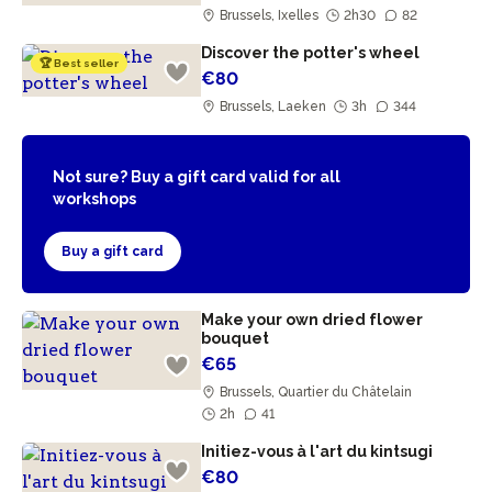
Brussels, Ixelles
2h30
82
Discover the potter's wheel
🏆 Best seller
€80
Brussels, Laeken
3h
344
Not sure? Buy a gift card valid for all
workshops
Buy a gift card
Make your own dried flower
bouquet
€65
Brussels, Quartier du Châtelain
2h
41
Initiez-vous à l'art du kintsugi
€80