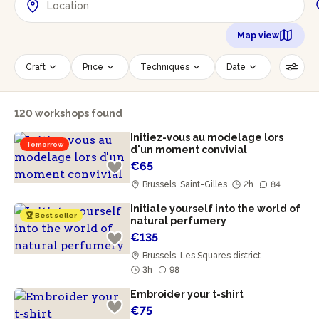
Map view
Craft
Price
Techniques
Date
Time slot
Number of persons
120 workshops found
Age of participants
Wheelchair accessible
Initiez-vous au modelage lors
Reset filters
Tomorrow
d'un moment convivial
€65
Brussels, Saint-Gilles
2h
84
Initiate yourself into the world of
🏆 Best seller
natural perfumery
€135
Brussels, Les Squares district
3h
98
Embroider your t-shirt
€75