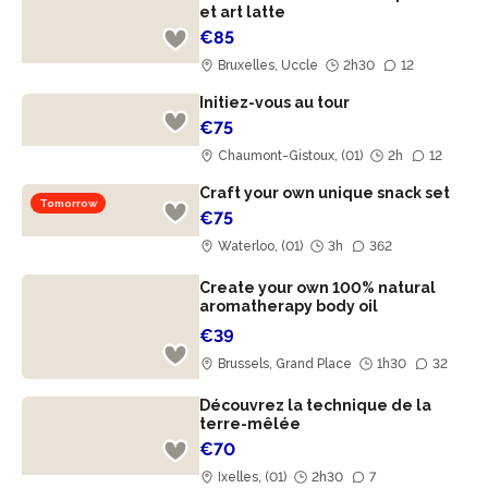
et art latte
€85
Bruxelles, Uccle
2h30
12
Initiez-vous au tour
€75
Chaumont-Gistoux, (01)
2h
12
Craft your own unique snack set
Tomorrow
€75
Waterloo, (01)
3h
362
Create your own 100% natural
aromatherapy body oil
€39
Brussels, Grand Place
1h30
32
Découvrez la technique de la
terre-mêlée
€70
Ixelles, (01)
2h30
7