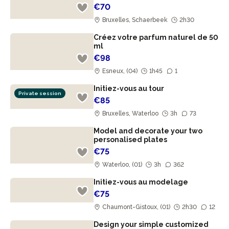
€70
Bruxelles, Schaerbeek
2h30
Créez votre parfum naturel de 50
ml
€98
Esneux, (04)
1h45
1
Initiez-vous au tour
Private session
€85
Bruxelles, Waterloo
3h
73
Model and decorate your two
personalised plates
€75
Waterloo, (01)
3h
362
Initiez-vous au modelage
€75
Chaumont-Gistoux, (01)
2h30
12
Design your simple customized