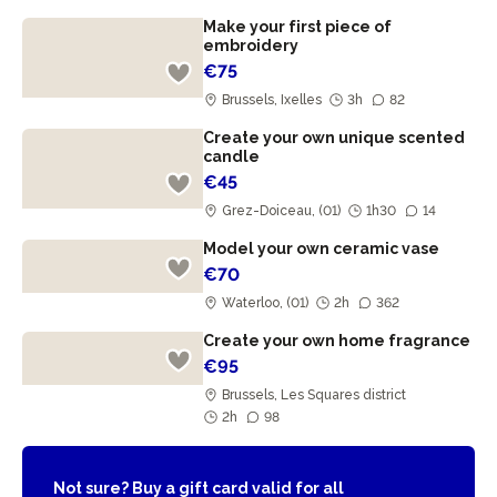
Make your first piece of
embroidery
€75
Brussels, Ixelles
3h
82
Create your own unique scented
candle
€45
Grez-Doiceau, (01)
1h30
14
Model your own ceramic vase
€70
Waterloo, (01)
2h
362
Create your own home fragrance
€95
Brussels, Les Squares district
2h
98
Not sure? Buy a gift card valid for all