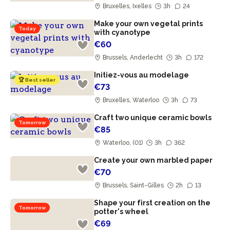
Bruxelles, Ixelles
3h
24
Make your own vegetal prints
Today
with cyanotype
€60
Brussels, Anderlecht
3h
172
Initiez-vous au modelage
🏆 Best seller
€73
Bruxelles, Waterloo
3h
73
Craft two unique ceramic bowls
Tomorrow
€85
Waterloo, (01)
3h
362
Create your own marbled paper
€70
Brussels, Saint-Gilles
2h
13
Shape your first creation on the
Tomorrow
potter's wheel
€69