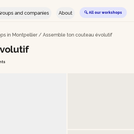
roups and companies
About
🔍 All our workshops
ps in Montpellier
/
Assemble ton couteau évolutif
olutif
nts