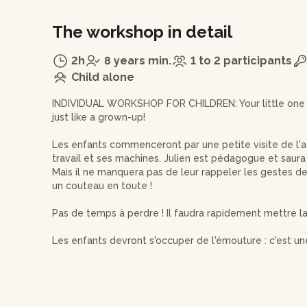
The workshop in detail
2h
8 years min.
1 to 2 participants
Child alone
INDIVIDUAL WORKSHOP FOR CHILDREN: Your little one wi
just like a grown-up!
Les enfants commenceront par une petite visite de l'atel
travail et ses machines. Julien est pédagogue et saura 
Mais il ne manquera pas de leur rappeler les gestes de
un couteau en toute !
Pas de temps à perdre ! Il faudra rapidement mettre l
Les enfants devront s'occuper de l'émouture : c'est u
qui donne le tranchant au couteau. Ensuite, il vous fau
travail du manche.
Plusieurs matières sont possibles pour le manche du fut