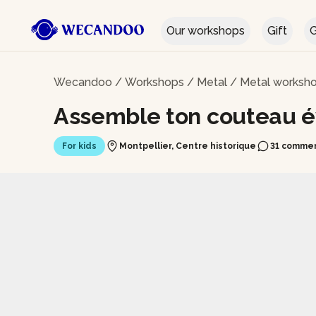
Our workshops
Gift
G
Wecandoo
/
Workshops
/
Metal
/
Metal worksho
Assemble ton couteau év
For kids
Montpellier, Centre historique
31 comme