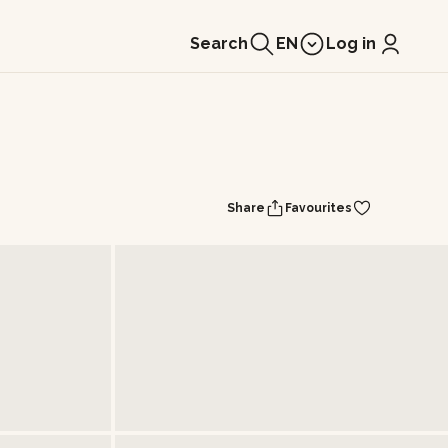
Search
EN
Log in
Share
Favourites