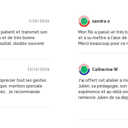
1/30/2026
SO
sandra o
 patient et transmet son
Mon fils a passé un très 
u et de très bonne
et à su mettre à l'aise de 
sultat, double souvenir
Merci beaucoup pour ce 
12/13/2024
CW
Catherine W
apprécier tout les gestes
J'ai offert cet atelier à m
que. mention spéciale
Julien, sa pédagogie, son
nnés . Je recommande
expérience et au-delà une renco
remercie Julien de sa dispo
pouvoir reprogrammer cet ate
Julien est pédagogue auta
important vu l'objet conf