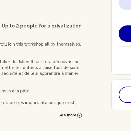
Up to 2 people for a privatization
ll join this workshop all by themselves,
ier de Julien. Il leur fera découvrir son
mettre les enfants à l'aise tout de suite.
 sécurité et de leur apprendre à manier
a main à la pâte
ne étape très importante puisque c'est ce
dra polir la lame avant de passer au
See more
ur couteau pliant : du bois, de la corne,