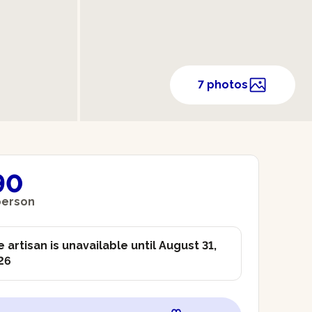
7 photos
90
person
 artisan is unavailable until August 31,
26