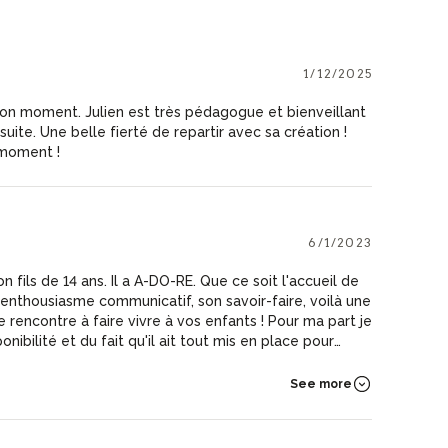
1/12/2025
bon moment. Julien est très pédagogue et bienveillant
suite. Une belle fierté de repartir avec sa création !
moment !
6/1/2023
on fils de 14 ans. Il a A-DO-RE. Que ce soit l'accueil de
 enthousiasme communicatif, son savoir-faire, voilà une
ntre à faire vivre à vos enfants ! Pour ma part je
nibilité et du fait qu'il ait tout mis en place pour
lier dont la date initial a été décalée. De plus
nt avec nos enfants qu'avec nous, parents, ce qui est
See more
ectionné !