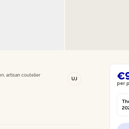
€
n, artisan coutelier
UJ
per 
The
20