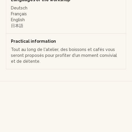
savoureux.
Deutsch
Français
Tout au long de l'atelier, des boissons et cafés vous seront
English
proposés pour profiter d'un moment convivial et de
日本語
détente.
L'aventure se conclura par une dégustation. Pour couronner
Practical information
le tout, une soupe miso réconfortante et une salade
Tout au long de l'atelier, des boissons et cafés vous
fraîche seront proposées afin de compléter votre
seront proposés pour profiter d'un moment convivial
expérience gustative.
et de détente.
Au terme de l'atelier, vous repartirez avec environ 25
savoureuses pièces de sushis et makis. Un livret de
recettes de cuisine japonaise sera offert, vous permettant
de revivre ces moments culinaires chez vous. Et pour
prolonger l'expérience, une nappe à sushi en bambou sera
offerte, rappelant la beauté et la finesse de cette cuisine
traditionnelle.