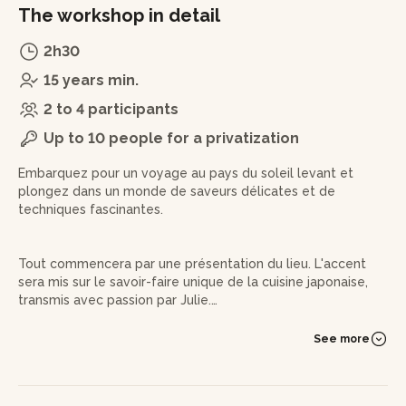
The workshop in detail
2h30
15 years min.
2 to 4 participants
Up to 10 people for a privatization
Embarquez pour un voyage au pays du soleil levant et
plongez dans un monde de saveurs délicates et de
techniques fascinantes.
Tout commencera par une présentation du lieu. L'accent
sera mis sur le savoir-faire unique de la cuisine japonaise,
transmis avec passion par Julie.
La première étape vous emmènera dans l'art délicat de
See more
laver le riz. Une machine spéciale sera utilisée pour cuire le
riz, et pendant les 45 minutes que cela prendra, vous en
profiterez pour vous familiariser avec les différentes