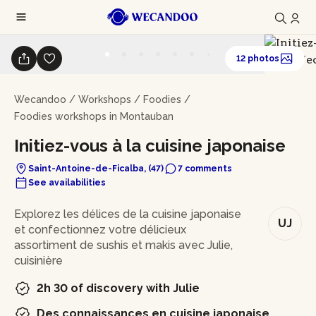
12 photos
Wecandoo
/
Workshops
/
Foodies
/
Foodies workshops in Montauban
Initiez-vous à la cuisine japonaise
Saint-Antoine-de-Ficalba, (47)
7 comments
See availabilities
In brief
Explorez les délices de la cuisine japonaise
UJ
et confectionnez votre délicieux
assortiment de sushis et makis avec Julie,
cuisinière
2h 30 of discovery with Julie
Des connaissances en cuisine japonaise