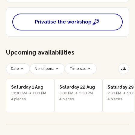
Privatise the workshop
Upcoming availabilities
Date
No. of pers.
Time slot
Reset filters
Saturday 1 Aug
Saturday 22 Aug
Saturday 29
10:30 AM
1:00 PM
3:00 PM
5:30 PM
2:30 PM
5:0
4 places
4 places
4 places