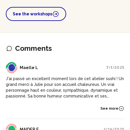
See the workshops
Comments
ML
Maelle L
7/1/2025
J'ai passé un excellent moment lors de cet atelier sushi ! Un
grand merci à Julie pour son accueil chaleureux. Un vrai
personnage haut en couleur, sympathique, dynamique et
passionné. Sa bonne humeur communicative et ses
connaissances sur le Japon ont rendu l’atelier aussi
enrichissant que convivial. On repart avec des sushis
See more
délicieux, mais surtout avec plein de savoirs et de bons
souvenirs. Merci encore ! 🍣🇯🇵
ME
MAIDER E
2/16/2025