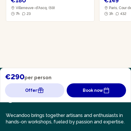
€180
€149
Villeneuve-d'Ascq, (59)
Paris, Cour de
7h
23
3h
432
€290
per person
Offer
Book now
Wecandoo brings together artisans and enthusiasts in
hands-on workshops, fueled by passion and expertise.