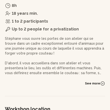
8h
18 years min.
1 to 2 participants
Up to 2 people for a privatization
Stéphane vous ouvre les portes de son atelier qui se
trouve dans un cadre exceptionnel entouré d'animaux pour
une journée unique au cours de laquelle il vous apprendra à
forger votre propre couteau !
D'abord, il vous accueillera dans son atelier et vous
présentera le lieu, les outils et différentes machines. Puis,
vous définirez ensuite ensemble le couteau : sa forme, son
usage et les matériaux qui le composeront.
See more
Vous découvrirez les théories de base sur le processus de
la forge et de l'acier et passerez à la forge de votre
couteau et vous initiant aux différents traitements
thermiques. Si vous préférez, vous pourrez utiliser la
technique du stock removal.
Workshop location