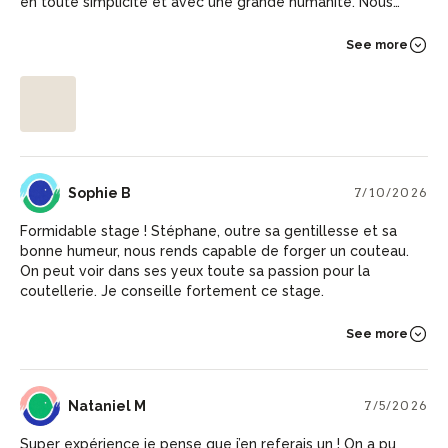
en toute simplicité et avec une grande humanité. Nous
sommes repartis avec des couteaux correspondant en tout
point à nos attentes! Merci encore mille fois pour cette
See more
expérience que je recommande à 100%!
SB
Sophie B
7/10/2026
Formidable stage ! Stéphane, outre sa gentillesse et sa
bonne humeur, nous rends capable de forger un couteau.
On peut voir dans ses yeux toute sa passion pour la
coutellerie. Je conseille fortement ce stage.
See more
NM
Nataniel M
7/5/2026
Super expérience je pense que j’en referais un ! On a pu