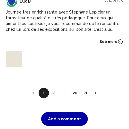
LB
Luc B
7/4/2026
Journée très enrichissante avec Stephane Lepicier un
formateur de qualité et très pédagogue. Pour ceux qui
aiment les couteaux je vous recommande de le rencontrer,
chez lui, lors de ses expositions, sur son site. C’est à la
portée de beaucoup avec le plaisir d’avoir réalisé son
propre couteau dans les règles de l’art sans avoir à aucun
See more
moment le sentiment de jouer la montre. Encore merci de
cette expérience LB
1
2
...
20
21
Add a comment