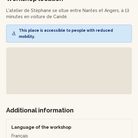
Viendra alors la création du manche (selon le type de
L'atelier de Stéphane se situe entre Nantes et Angers, à 13
couteau que vous aurez choisi) en plaquettes bois. Vous
minutes en voiture de Candé.
polirez, assemblerez et apporterez quelques finitions !
This place is accessible to people with reduced
mobility.
Vous repartirez de cet atelier avec votre propre couteau
et de nouvelles connaissances plein la tête !
Additional information
Language of the workshop
Français