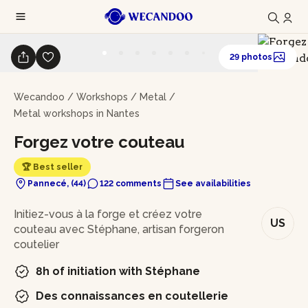
29 photos
Wecandoo
/
Workshops
/
Metal
/
Metal workshops in Nantes
Forgez votre couteau
🏆 Best seller
Pannecé, (44)
122 comments
See availabilities
In brief
Initiez-vous à la forge et créez votre
US
couteau avec Stéphane, artisan forgeron
coutelier
8h of initiation with Stéphane
Des connaissances en coutellerie