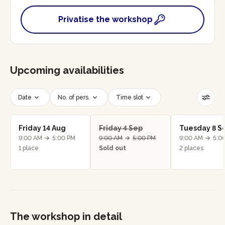
Privatise the workshop
Upcoming availabilities
Date
No. of pers.
Time slot
Reset filters
Friday 14 Aug
Friday 4 Sep
Tuesday 8 S
9:00 AM
5:00 PM
9:00 AM
5:00 PM
9:00 AM
5:0
1 place
Sold out
2 places
The workshop in detail