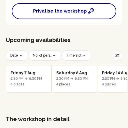
Privatise the workshop
Upcoming availabilities
Date
No. of pers.
Time slot
Reset filters
Friday 7 Aug
Saturday 8 Aug
Friday 14 Au
2:30 PM
5:30 PM
2:30 PM
5:30 PM
2:30 PM
5:30
4 places
4 places
4 places
The workshop in detail