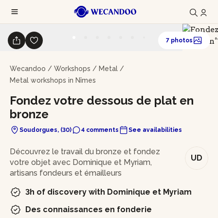
7 photos
Wecandoo
/
Workshops
/
Metal
/
Metal workshops in Nîmes
Fondez votre dessous de plat en
bronze
Soudorgues, (30)
4 comments
See availabilities
In brief
Découvrez le travail du bronze et fondez
UD
votre objet avec Dominique et Myriam,
artisans fondeurs et émailleurs
3h of discovery with Dominique et Myriam
Des connaissances en fonderie