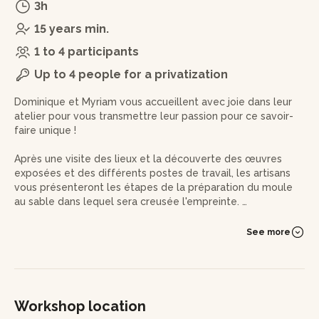
3h
15 years min.
1 to 4 participants
Up to 4 people for a privatization
Dominique et Myriam vous accueillent avec joie dans leur
atelier pour vous transmettre leur passion pour ce savoir-
faire unique !
Après une visite des lieux et la découverte des œuvres
exposées et des différents postes de travail, les artisans
vous présenteront les étapes de la préparation du moule
au sable dans lequel sera creusée l'empreinte.
Dominique et Myriam vous feront une démonstration de
See more
chacun des outils afin de comprendre comment les
manipuler en toute sécurité. Ils favoriseront l'usage de
l'outillage manuel. Toutes les étapes se dérouleront sous le
contrôle et l'assistance des artisans en suivant des règles
de sécurité très précises.
Workshop location