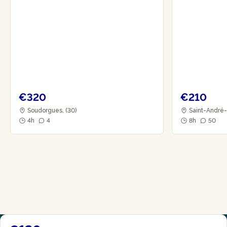
€320
€210
Soudorgues, (30)
Saint-André-
4h
4
8h
50