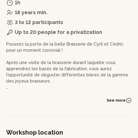
1h
18 years min.
3 to 12 participants
Up to 20 people for a privatization
Poussez la porte de la belle Brasserie de Cyril et Cédric
pour un moment convivial !
Après une visite de la brasserie durant laquelle vous
apprendrez les bases de la fabrication, vous aurez
l'opportunité de déguster différentes bières de la gamme
des joyeux brasseurs.
Le malt, le houblon et les levures n'auront plus de secrets
pour vous.
See more
Vous repartirez de cette visite avec plein de nouvelles
connaissances sur le monde de la bière et l'envie de
déguster des bières, encore et encore !
Workshop location