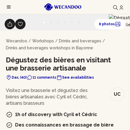
8 photos
Wecandoo
/
Workshops
/
Drinks and beverages
/
Drinks and beverages workshops in Bayonne
Dégustez des bières en visitant
une brasserie artisanale
Dax, (40)
11 comments
See availabilities
In brief
Visitez une brasserie et dégustez des
UC
bières artisanales avec Cyril et Cédric,
artisans brasseurs
1h of discovery with Cyril et Cédric
Des connaissances en brassage de bière