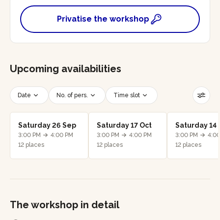
Privatise the workshop
Upcoming availabilities
Date
No. of pers.
Time slot
Reset filters
Saturday 26 Sep
Saturday 17 Oct
Saturday 14
3:00 PM
4:00 PM
3:00 PM
4:00 PM
3:00 PM
4:0
12 places
12 places
12 places
The workshop in detail