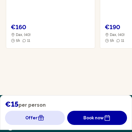
€160
€190
Dax, (40)
Dax, (40)
5h
11
5h
11
€15
per person
Offer
Book now