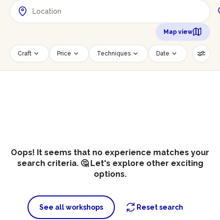
Map view
Craft
Price
Techniques
Date
Time slot
Number of persons
Age of participants
Wheelchair accessible
Reset filters
Oops! It seems that no experience matches your
search criteria. 🤔 Let's explore other exciting
options.
See all workshops
Reset search