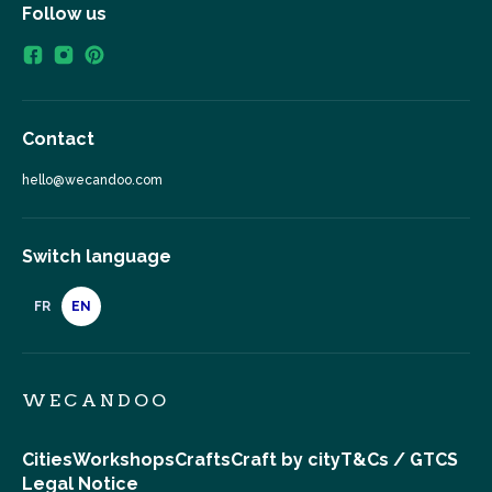
Follow us
Contact
hello@wecandoo.com
Switch language
FR
EN
WECANDOO
Cities
Workshops
Crafts
Craft by city
T&Cs / GTCS
Legal Notice