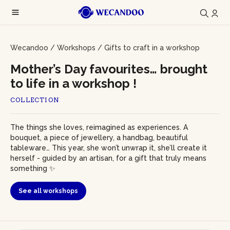
Wecandoo
/
Workshops
/
Gifts to craft in a workshop
Mother’s Day favourites… brought
to life in a workshop !
COLLECTION
The things she loves, reimagined as experiences. A
bouquet, a piece of jewellery, a handbag, beautiful
tableware… This year, she won’t unwrap it, she’ll create it
herself - guided by an artisan, for a gift that truly means
something ✨
See all workshops