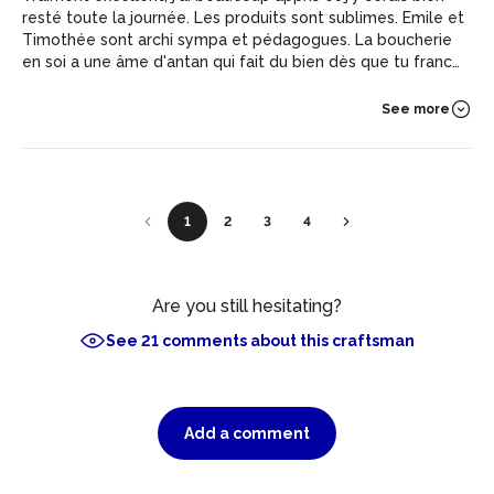
resté toute la journée. Les produits sont sublimes. Emile et
Timothée sont archi sympa et pédagogues. La boucherie
en soi a une âme d'antan qui fait du bien dès que tu franchis
la porte. Vais en parler à tout le monde de cet atelier.
See more
1
2
3
4
Are you still hesitating?
See 21 comments about this craftsman
Add a comment