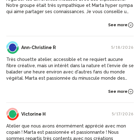
Notre groupe était très sympathique et Marta hyper sympa
qui aime partager ses connaissances. Je vous conseille un
atelier avec elke
See more
AR
Ann-Christine R
5/18/2026
Très chouette atelier, accessible et ne requiert aucune
fibre créative, mais un intérêt dans la nature et l'envie de se
balader une heure environ avec d'autres fans du monde
végétal. Marta est passionnée du minuscule monde des
mousses et des racines. En cinq minutes à peine, elle nous
avait tellement captivés que nous nous retrouvions à
See more
ramper dans la terre. Elle est très organisée Tout est prêt
pour les participants. Nul besoin d'apporter quoi que ce
soit, autre que la bonne humeur.
VH
Victorine H
5/17/2026
Atelier que nous avons énormément apprécié avec mon
copain ! Marta est passionnée et passionnante ! Nous
sommes repartis très contents avec nos créations