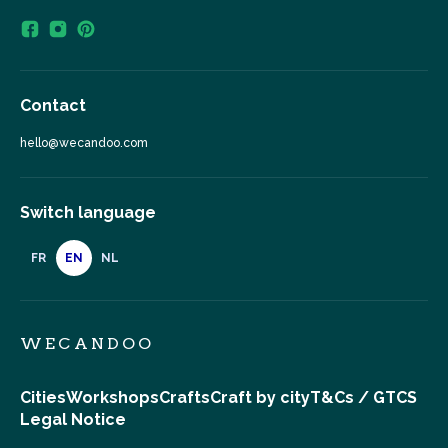
Contact
hello@wecandoo.com
Switch language
FR
EN
NL
WECANDOO
Cities
Workshops
Crafts
Craft by city
T&Cs / GTCS
Legal Notice