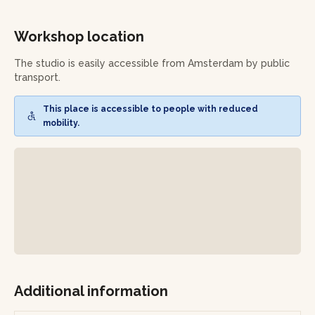
and other elements to create a balanced, living miniature
world.
Workshop location
The workshop will finish with tips on how to care for your
terrarium over time. You’ll leave with your own creation,
The studio is easily accessible from Amsterdam by public
ready to display at home.
transport.
This place is accessible to people with reduced
mobility.
Additional information