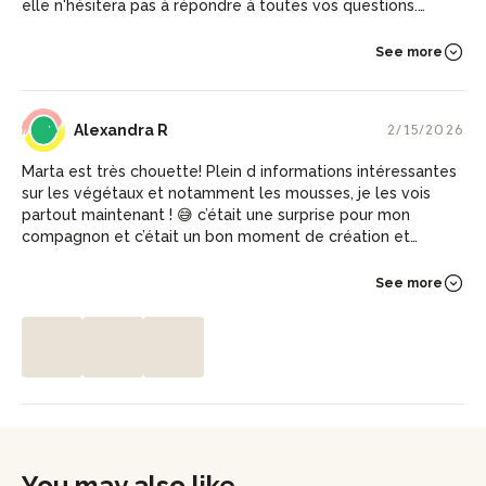
elle n'hésitera pas à répondre à toutes vos questions.
L'atelier du terrarium est très chouette à faire en amoureux,
en famille ou avec des ami.es. Marta vous accompagnera
See more
avec du thé et des bonbons :) Encore merci, j'ai passé une
bonne St-Valentin <3
AR
Alexandra R
2/15/2026
Marta est très chouette! Plein d informations intéressantes
sur les végétaux et notamment les mousses, je les vois
partout maintenant ! 😅 c’était une surprise pour mon
compagnon et c’était un bon moment de création et
d’échanges! Marta est passionnée et on est vraiment
cocooné avec elle, elle prend soin de nous mettre à l’aise.
See more
Très belle rencontre et beau moment. 😌
1
2
3
You may also like...