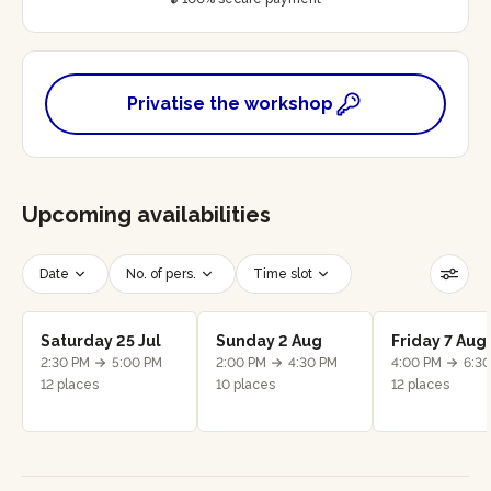
Privatise the workshop
Upcoming availabilities
Date
No. of pers.
Time slot
Reset filters
Saturday 25 Jul
Sunday 2 Aug
Friday 7 Aug
2:30 PM
5:00 PM
2:00 PM
4:30 PM
4:00 PM
6:3
12 places
10 places
12 places