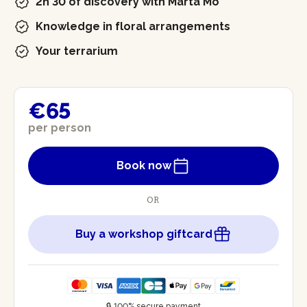
2h 30 of discovery with Marta Mo
Knowledge in floral arrangements
Your terrarium
€65
per person
Book now
OR
Buy a workshop giftcard
🔒 100% secure payment