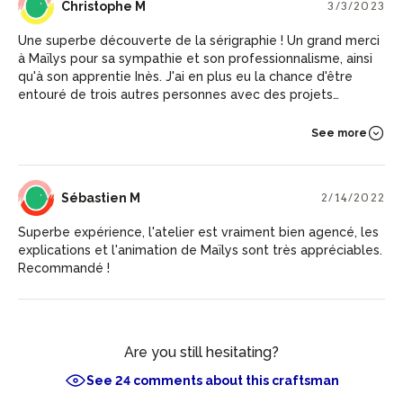
CM
Christophe M
3/3/2023
Une superbe découverte de la sérigraphie ! Un grand merci
à Maïlys pour sa sympathie et son professionnalisme, ainsi
qu'à son apprentie Inès. J'ai en plus eu la chance d'être
entouré de trois autres personnes avec des projets
différents, ce qui nous a permis de découvrir différentes
facettes de cet artisanat. Une journée au top ! Encore merci
See more
Maïlys ! ;)
SM
Sébastien M
2/14/2022
Superbe expérience, l'atelier est vraiment bien agencé, les
explications et l'animation de Maïlys sont très appréciables.
Recommandé !
Are you still hesitating?
See 24 comments about this craftsman