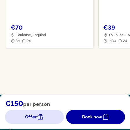
€70
€39
Toulouse, Esquirol
Toulouse, Es
3h
24
1h30
24
€150
per person
Offer
Book now