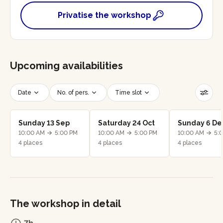
Privatise the workshop
Upcoming availabilities
Date
No. of pers.
Time slot
Reset filters
Sunday 13 Sep
Saturday 24 Oct
Sunday 6 De
10:00 AM
5:00 PM
10:00 AM
5:00 PM
10:00 AM
5:
4 places
4 places
4 places
The workshop in detail