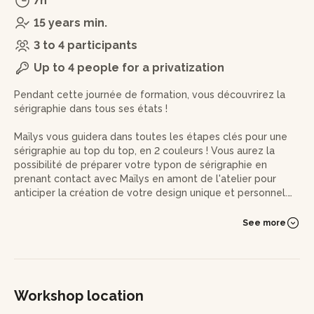
7h
15 years min.
3 to 4 participants
Up to 4 people for a privatization
Pendant cette journée de formation, vous découvrirez la
sérigraphie dans tous ses états !
Maïlys vous guidera dans toutes les étapes clés pour une
sérigraphie au top du top, en 2 couleurs ! Vous aurez la
possibilité de préparer votre typon de sérigraphie en
prenant contact avec Maïlys en amont de l'atelier pour
anticiper la création de votre design unique et personnel.
De l'enduction de l'écran à la révélation du visuel, apprenez
See more
à dompter les encres et perfectionner votre technique.
Pensez à mettre des vêtements qui peuvent être salis et à
prendre avec vous tous les supports que vous avez envie
de sérigraphier en fonction de votre projet (textiles,
Workshop location
papiers, cartons, etc.).