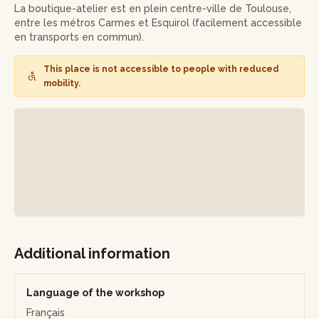
La boutique-atelier est en plein centre-ville de Toulouse,
Repartez expert de la sérigraphie avec votre projet
entre les métros Carmes et Esquirol (facilement accessible
imprimé et unique sous le bras !
en transports en commun).
This place is not accessible to people with reduced
mobility.
Additional information
Language of the workshop
Français