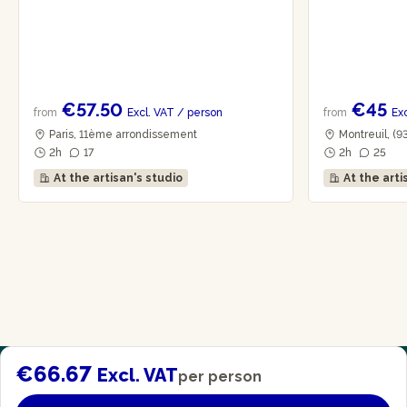
€57.50
€45
from
Excl. VAT
/ person
from
Ex
Paris, 11ème arrondissement
Montreuil, (9
2h
17
2h
25
At the artisan's studio
At the arti
€66.67
Excl. VAT
per person