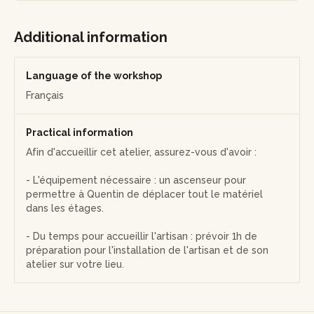
Note sur les déplacements de l’artisan : Si vous souhaitez
accueillir l’atelier dans vos locaux, voir ci-dessous les
Additional information
prérequis de l'atelier dans les "Informations pratiques".
Language of the workshop
Français
Practical information
Afin d'accueillir cet atelier, assurez-vous d'avoir :
- L'équipement nécessaire : un ascenseur pour
permettre à Quentin de déplacer tout le matériel
dans les étages.
- Du temps pour accueillir l'artisan : prévoir 1h de
préparation pour l'installation de l'artisan et de son
atelier sur votre lieu.