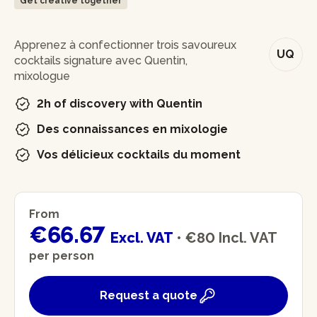
Get creative together
In brief
Apprenez à confectionner trois savoureux
UQ
cocktails signature avec Quentin,
mixologue
2h of discovery with Quentin
Des connaissances en mixologie
Vos délicieux cocktails du moment
From
€66.67
Excl. VAT
•
€80
Incl. VAT
per person
Request a quote