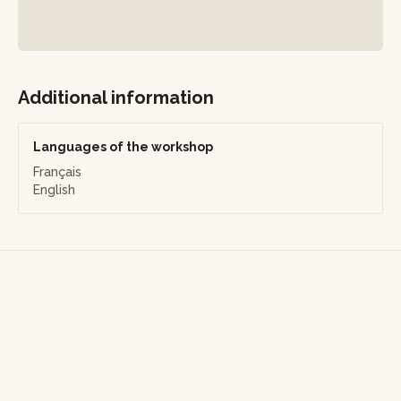
rajouter des prestations supplémentaires, précisez-le dans
votre demande et l’artisan adaptera le devis.
Note sur les déplacements de l’artisan : Si vous souhaitez
accueillir l’atelier dans vos locaux, voir ci-dessous les
Additional information
prérequis de l'atelier dans les "Informations pratiques".
Languages of the workshop
Français
English