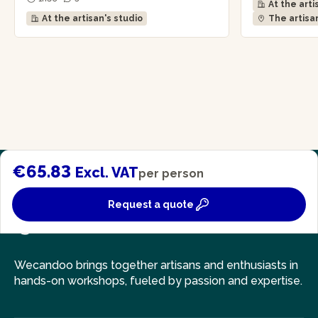
At the arti
At the artisan's studio
The artisa
€65.83
Excl. VAT
per person
Request a quote
Wecandoo brings together artisans and enthusiasts in
hands-on workshops, fueled by passion and expertise.