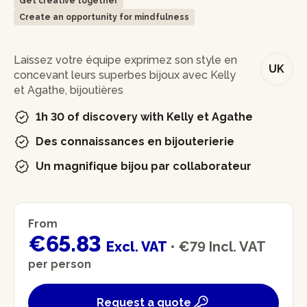
Get creative together
Create an opportunity for mindfulness
In brief
Laissez votre équipe exprimez son style en
UK
concevant leurs superbes bijoux avec Kelly
et Agathe, bijoutières
1h 30 of discovery with Kelly et Agathe
Des connaissances en bijouterierie
Un magnifique bijou par collaborateur
From
€65.83
Excl. VAT
•
€79
Incl. VAT
per person
Request a quote