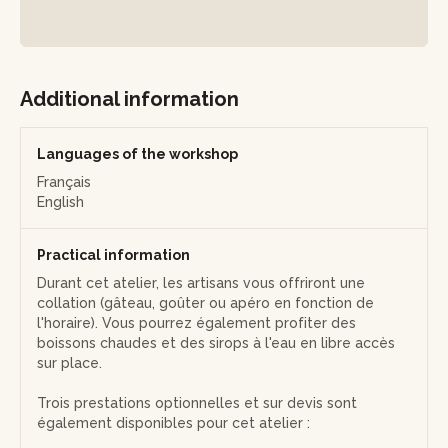
La couture se réalise à la main, avec deux aiguilles, grâce à
notre technique librement inspirée du point sellier et
simplifiée ! Tout le monde peut y arriver :)
Additional information
Psst ! Toutes les pièces sont déclinables en doré ou
argenté.
Languages of the workshop
Note sur les prestations supplémentaires : Si vous souhaitez
Français
rajouter des prestations supplémentaires, précisez-le dans
English
votre demande et l’artisan adaptera le devis.
Note sur les déplacements de l’artisan : Si vous souhaitez
Practical information
accueillir l’atelier dans vos locaux, voir ci-dessous les
Durant cet atelier, les artisans vous offriront une
prérequis de l'atelier dans les "Informations pratiques".
collation (gâteau, goûter ou apéro en fonction de
l'horaire). Vous pourrez également profiter des
boissons chaudes et des sirops à l'eau en libre accès
sur place.
Trois prestations optionnelles et sur devis sont
également disponibles pour cet atelier :