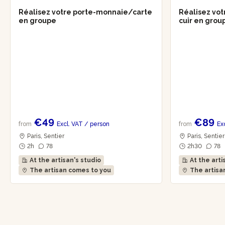
Réalisez votre porte-monnaie/carte
Réalisez vot
en groupe
cuir en gro
€49
€89
from
Excl. VAT
/ person
from
Ex
Paris, Sentier
Paris, Sentie
2h
78
2h30
78
At the artisan's studio
At the arti
The artisan comes to you
The artisa