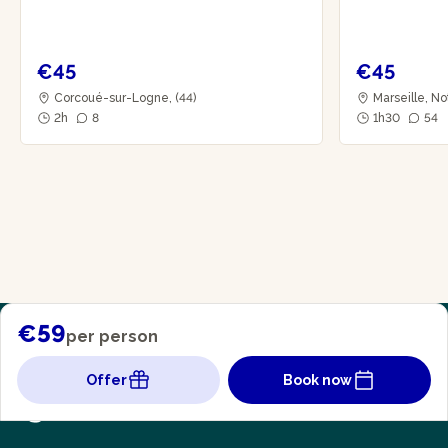
€45
€45
Corcoué-sur-Logne, (44)
Marseille, N
2h
8
1h30
54
€59
per person
Offer
Book now