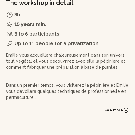
The workshop in detail
3h
15 years min.
3 to 6 participants
Up to 11 people for a privatization
Emilie vous accueillera chaleureusement dans son univers
tout végétal et vous découvrirez avec elle la pépinière et
comment fabriquer une préparation à base de plantes.
Dans un premier temps, vous visiterez la pépinière et Emilie
vous dévoilera quelques techniques de professionnelle en
permaculture.
Puis, vous passerez à la fabrication d'une préparation
See more
végétale. Dans cet atelier, vous apprendrez à fabriquer
votre baume. Vous aurez ensuite le choix entre trois
plantes médicinales ayant chacune trois propriétés
différentes : cicatrisant, apaisant pour la peau, détente