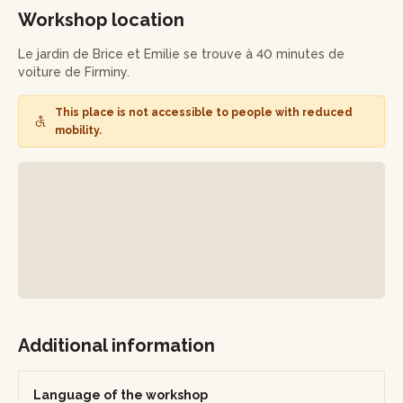
musculaire.
Workshop location
Vous apprendrez à les planter et repartirez avec votre
Le jardin de Brice et Emilie se trouve à 40 minutes de
baume et une plante de la pépinière !
voiture de Firminy.
This place is not accessible to people with reduced
mobility.
Additional information
Language of the workshop