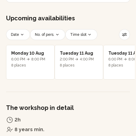
Upcoming availabilities
Date
No. of pers.
Time slot
Reset filters
Monday 10 Aug
Tuesday 11 Aug
Tuesday 11 
6:00 PM
8:00 PM
2:00 PM
4:00 PM
6:00 PM
8:0
8 places
8 places
8 places
The workshop in detail
2h
8 years min.