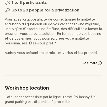
1 to 8 participants
Up to 20 people for a privatization
Vous avez ici la possibilité de confectionner la mallette
anti-bobo du quotidien ou de vos vacances ! Une migraine,
une piqûre d'insecte, une éraflure, des difficultés à lâcher la
pression, vous aurez la solution. En fonction de vos besoins
et de vos envies, vous pourrez créer votre mallette
personnalisée. Êtes-vous prêt ?
Audrey vous présentera le rôle, les vertus et les propriétés
des ingrédients qui rentreront dans la composition de vos
flacons et de votre gel hydroalcoolique.
See more
Vous créerez votre produit tout en étant guidé à chaque
étape de fabrication. Grâce à son savoir-faire, Audrey vous
fera découvrir les bons usages des huiles essentielles, leurs
compositions et leurs conservations et bien sûr, comment
Workshop location
les utiliser.
L'atelier est accessible par la ligne 3 arrêt PN lannoy. Un
Audrey se fera aussi un plaisir de partager ses astuces et
grand parking est disponible à proximité.
ses bons plans pour vous accompagner vers un mode de