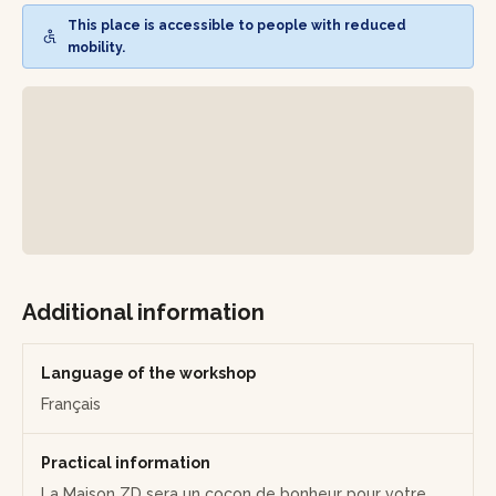
vie plus respectueux de vous et de votre environnement.
This place is accessible to people with reduced
mobility.
Un livret pédagogique complet ( sous forme numérique)
vous est fourni afin de pouvoir reproduire l'expérience
chez vous en toute autonomie!
Pour finir, vous êtes invité à partager votre expérience
autour d'une boisson exquise fabriquée dans les Weppes.
Additional information
Language of the workshop
Français
Practical information
La Maison ZD sera un cocon de bonheur pour votre