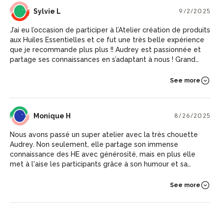
SL
Sylvie L
9/2/2025
J’ai eu l’occasion de participer à l’Atelier création de produits
aux Huiles Essentielles et ce fut une très belle expérience
que je recommande plus plus !! Audrey est passionnée et
partage ses connaissances en s’adaptant à nous ! Grand
Merci 🙏 Audrey pour ce moment suspendu riche en
échanges !! Je reviendrai avec plaisir 🤩
See more
MH
Monique H
8/26/2025
Nous avons passé un super atelier avec la très chouette
Audrey. Non seulement, elle partage son immense
connaissance des HE avec générosité, mais en plus elle
met à l'aise les participants grâce à son humour et sa
bienveillance. Nous sommes reparties avec trois produits
cosmétiques et surtout avec la prise de conscience
See more
d'adopter les produits naturels au quotidien.