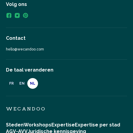
Volg ons
Contact
hello@wecandoo.com
De taal veranderen
FR
EN
NL
WECANDOO
Steden
Workshops
Expertise
Expertise per stad
AGV-AVV
Juridische kennisgeving