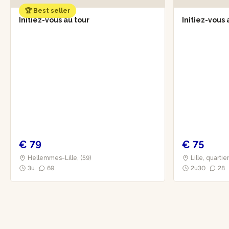
🏆 Best seller
Initiez-vous au tour
Initiez-vous 
€ 79
€ 75
Hellemmes-Lille, (59)
Lille, quartie
3u
69
2u30
28