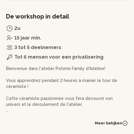
De workshop in detail
2u
15 jaar min.
3 tot 5 deelnemers
Tot 6 mensen voor een privatisering
Bienvenue dans l'atelier Poterie Family d'Adeline!
Vous apprendrez pendant 2 heures à manier le tour de
céramiste !
Cette céramiste passionnée vous fera découvrir son
univers et le déroulement de l'atelier.
L'une des premières étapes de cet atelier est le travail et
le pétrissage de la terre. Après l'avoir pesée, vous
Meer bekijken
chasserez les bulles d'air - c'est important ! Une fois la