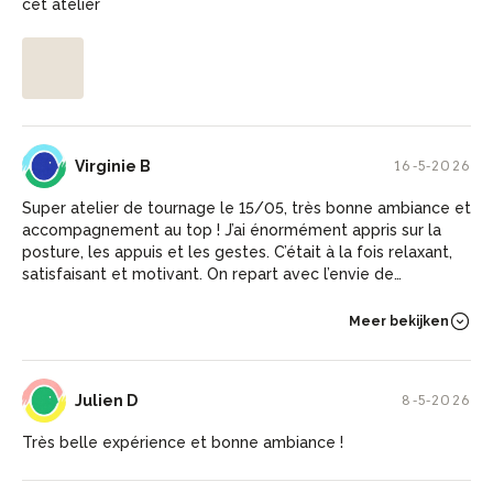
cet atelier
VB
Virginie B
16-5-2026
Super atelier de tournage le 15/05, très bonne ambiance et
accompagnement au top ! J’ai énormément appris sur la
posture, les appuis et les gestes. C’était à la fois relaxant,
satisfaisant et motivant. On repart avec l’envie de
recommencer immédiatement. Merci à Malik pour sa
patience, sa pédagogie et sa bonne humeur. Virginie
Meer bekijken
JD
Julien D
8-5-2026
Très belle expérience et bonne ambiance !