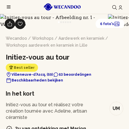
6 foto's
Wecandoo
/
Workshops
/
Aardewerk en keramiek
/
Workshops aardewerk en keramiek in Lille
Initiez-vous au tour
🏆 Best seller
Villeneuve-d'Ascq, (59)
63 beoordelingen
Beschikbaarheden bekijken
In het kort
Initiez-vous au tour et réalisez votre
UM
création tournée avec Adeline, artisan
céramiste
2u van ontdekking met Marion