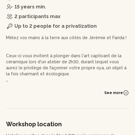
15 years min.
2 participants max
Up to 2 people for a privatization
Mêlez vos mains à la terre aux côtés de Jérémie et Farida !
Ceux-ci vous invitent à plonger dans l'art captivant de la
céramique lors d'un atelier de 2h30, durant lequel vous
aurez le privilège de façonner votre propre oya, un objet à
la fois charmant et écologique.
Au cours de votre aventure, vous explorerez les subtilités
de la terre mêlée, dotée d'un effet marbré unique. Vous
See more
aurez à votre disposition un large éventail de terres pour
répondre à toutes vos inspirations artistiques.
Puis, ce sera à vous de jouer ! Vous aurez l'opportunité de
façonner votre œuvre à l'aide de deux techniques : le
Workshop location
modelage à la plaque ou le tour de potier. Si vous optez
pour le tour de potier, vous découvrirez les secrets du bol