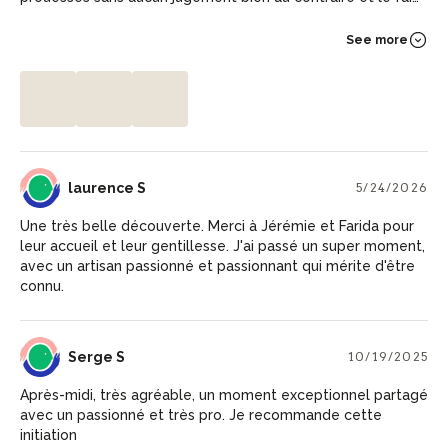
de passer chacune notre tour donne un rythme à l'atelier,
on ne voit pas le temps passé, on en redemande au
See more
contraire!! mais désolée, Jérémie, je doute que nous soyons
de futures potières.... Qui sait par contre, un autre atelier
pour le plaisir!!
LS
laurence S
5/24/2026
Une très belle découverte. Merci à Jérémie et Farida pour
leur accueil et leur gentillesse. J'ai passé un super moment,
avec un artisan passionné et passionnant qui mérite d'être
connu.
SS
Serge S
10/19/2025
Après-midi, très agréable, un moment exceptionnel partagé
avec un passionné et très pro. Je recommande cette
initiation