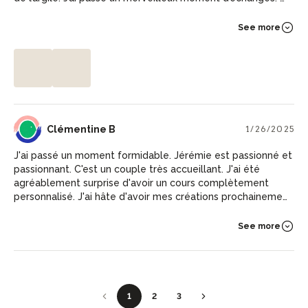
recommande vivement l’atelier de Jérémie et Farida. J’ai
hâte d’avoir mes créations.
See more
CB
Clémentine B
1/26/2025
J'ai passé un moment formidable. Jérémie est passionné et
passionnant. C'est un couple très accueillant. J'ai été
agréablement surprise d'avoir un cours complètement
personnalisé. J'ai hâte d'avoir mes créations prochainement.
Je recommande vivement cet atelier sans hésiter.
See more
1
2
3