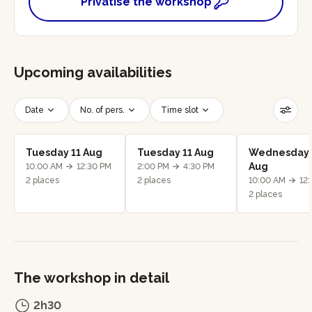
Privatise the workshop
Upcoming availabilities
Date
No. of pers.
Time slot
Reset filters
Tuesday 11 Aug
Tuesday 11 Aug
Wednesday 
Aug
10:00 AM
12:30 PM
2:00 PM
4:30 PM
2 places
2 places
10:00 AM
12
2 places
The workshop in detail
2h30