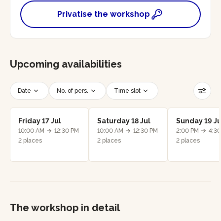
Privatise the workshop
Upcoming availabilities
Date
No. of pers.
Time slot
Reset filters
Friday 17 Jul
Saturday 18 Jul
Sunday 19 Ju
10:00 AM
12:30 PM
10:00 AM
12:30 PM
2:00 PM
4:3
2 places
2 places
2 places
The workshop in detail