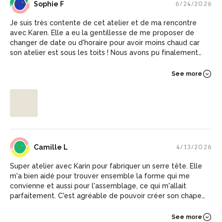
SF
Sophie F
6/24/2026
Je suis très contente de cet atelier et de ma rencontre
avec Karen. Elle a eu la gentillesse de me proposer de
changer de date ou d'horaire pour avoir moins chaud car
son atelier est sous les toits ! Nous avons pu finalement
travailler très efficacement durant une matinée, sans avoir
trop chaud et réaliser un très chouette bibi pour un
See more
prochain mariage dont je suis le témoin. Karin m'a proposé
plusieurs formes de bibi selon mes goûts et des petites
techniques de façonnage refaisables seule
éventuellement. J'ai pu ensuite choisir ma déco au sein de
tous les accessoires mis à ma disposition et faire autant de
tests que possible face au miroir pour obtenir une
composition charmante et bien équilibrée.
CL
Camille L
4/13/2026
Super atelier avec Karin pour fabriquer un serre tête. Elle
m'a bien aidé pour trouver ensemble la forme qui me
convienne et aussi pour l'assemblage, ce qui m'allait
parfaitement. C'est agréable de pouvoir créer son chapeau
sur-mesure, en individuel et avec du temps. Je
recommande !
See more