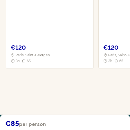
€120
€120
Paris, Saint-Georges
Paris, Saint
3h
65
3h
65
€85
per person