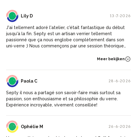
LD
Lily D
13-7-2026
J'ai tellement adoré l'atelier, c'était fantastique du début
jusqu'à la fin. Septy est un artisan verrier tellement
passionné que ça nous englobe complètement dans son
uni-verre ;) Nous commençons par une session théorique
très intéressante sur les différentes techniques, ensuite
nous avons découvert la réalisation d'une perle avec toutes
Meer bekijken
les couleurs et le soufflage en faisant une jolie fleur ! Nous
repartons à la fin avec nos réalisations ce qui est un vrai
plus! 4H de pure bonheur, d'art et de passion Merci
PC
Paola C
28-6-2026
beaucoup Septy, pour ta gentillesse et ta dévotion à ton
art !
Septy il nous a partagé son savoir-faire mais surtout sa
passion, son enthousiasme et sa philosophie du verre.
Expérience incroyable, vivement conseillée!
OM
Ophélie M
26-6-2026