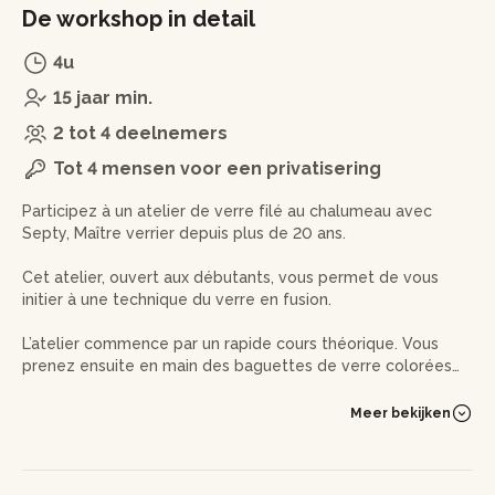
De workshop in detail
4u
15 jaar min.
2 tot 4 deelnemers
Tot 4 mensen voor een privatisering
Participez à un atelier de verre filé au chalumeau avec
Septy, Maître verrier depuis plus de 20 ans.
Cet atelier, ouvert aux débutants, vous permet de vous
initier à une technique du verre en fusion.
L’atelier commence par un rapide cours théorique. Vous
prenez ensuite en main des baguettes de verre colorées
que vous chaufferez devant une flamme à plus de 1200°.
Meer bekijken
Septy vous accompagne à ressentir la matière en fusion et
vous apprend à filer le verre, c’est-à-dire à l’étirer sous
l’effet de la chaleur.