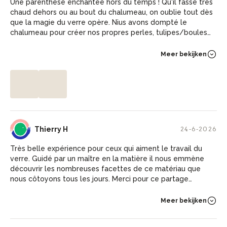
Une parenthèse enchantée hors du temps ! Qu'il fasse très
chaud dehors ou au bout du chalumeau, on oublie tout dès
que la magie du verre opère. Nius avons dompté le
chalumeau pour créer nos propres perles, tulipes/boules
de Noël dans l'uni-verre si passionnant et lumineux de
Stepty. Le temps a filé à toute allure, je recommande cet
Meer bekijken
atelier les yeux fermés et je reviendrai avec grand plaisir !
TH
Thierry H
24-6-2026
Très belle expérience pour ceux qui aiment le travail du
verre. Guidé par un maître en la matière il nous emmène
découvrir les nombreuses facettes de ce matériau que
nous côtoyons tous les jours. Merci pour ce partage
inoubliable.
Meer bekijken