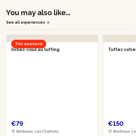
You may also like...
See all experiences
This weekend
Initiez-vous au tufting
Tuftez votre
€79
€150
Bordeaux, Les Chartrons
Bordeaux, Le