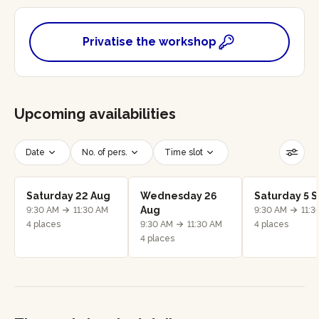
Privatise the workshop
Upcoming availabilities
Date
No. of pers.
Time slot
Reset filters
Saturday 22 Aug
Wednesday 26
Saturday 5 
Aug
9:30 AM
11:30 AM
9:30 AM
11:3
4 places
9:30 AM
11:30 AM
4 places
4 places