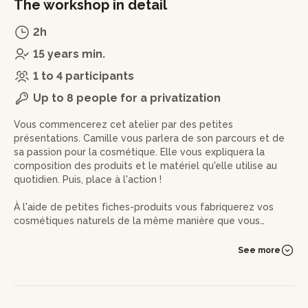
The workshop in detail
2h
15 years min.
1 to 4 participants
Up to 8 people for a privatization
Vous commencerez cet atelier par des petites
présentations. Camille vous parlera de son parcours et de
sa passion pour la cosmétique. Elle vous expliquera la
composition des produits et le matériel qu'elle utilise au
quotidien. Puis, place à l'action !
À l'aide de petites fiches-produits vous fabriquerez vos
cosmétiques naturels de la même manière que vous
cuisinez un gâteau, en suivant une recette ! Parce que
fabriquez des produits cosmétiques, c'est un peu comme
See more
faire de la chimie dans une cuisine !
Vous apprendrez donc avec Camille à bien doser les
produits pour fabriquer votre shampoing solide et votre