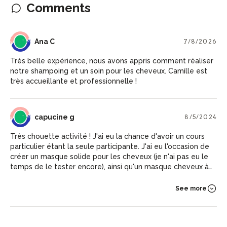
Comments
AC
Ana C
7/8/2026
Très belle expérience, nous avons appris comment réaliser
notre shampoing et un soin pour les cheveux. Camille est
très accueillante et professionnelle !
CG
capucine g
8/5/2024
Très chouette activité ! J'ai eu la chance d'avoir un cours
particulier étant la seule participante. J'ai eu l'occasion de
créer un masque solide pour les cheveux (je n'ai pas eu le
temps de le tester encore), ainsi qu'un masque cheveux à la
noix de coco : je l'ai testé et il est top ! Déjà l'odeur très
agréable et en plus il démêle les cheveux et les rends
See more
doux. Je recommande cet atelier car intéressant de
découvrir comment fabriquer ses propres produits, en plus
c'est super simple donc facilement réalisable seule à la