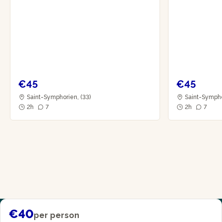
€45
€45
Saint-Symphorien, (33)
Saint-Sympho
2h
7
2h
7
€40
per person