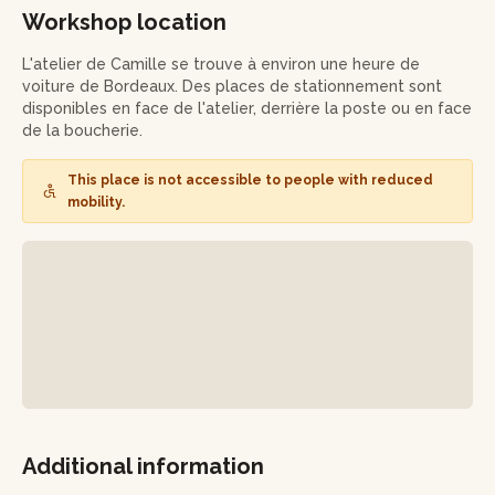
masque pour cheveux. Camille vous aidera à personnaliser
Workshop location
les recettes pour que les produits soient adaptés à votre
type de cheveux !
L'atelier de Camille se trouve à environ une heure de
voiture de Bordeaux. Des places de stationnement sont
Vous repartirez de cet atelier avec votre shampoing solide
disponibles en face de l'atelier, derrière la poste ou en face
et votre masque pour cheveux personnalisé et à base de
de la boucherie.
produits naturels !
This place is not accessible to people with reduced
mobility.
Additional information