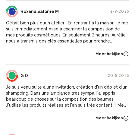
RS
Roxana Salome M
4-9-2025
C’était bien plus qu’un atelier ! En rentrant à la maison, je me
suis immédiatement mise à examiner la composition de
mes produits cosmétiques. En seulement 3 heures, Aurélie
nous a transmis des clés essentielles pour prendre
conscience de l’origine des ingrédients que nous utilisons
quotidiennement. On devrait avoir des ateliers comme
Meer bekijken
celui-ci dès l’école ! Je ne regarderai plus mes produits
cosmétiques de la même façon. Merci Aurélie pour tes
conseils précieux et ton partage inspirant !
GD
G D
20-5-2025
Je suis venu suite à une invitation, création d'un déo et d'un
shampoing. Dans une ambiance très sympa, j'ai appris
beaucoup de choses sur la composition des baumes.
J'utilise les produits réalisés et j'en suis très content !!! Merci
pour ce moment instructif, très sympa , qui nous ouvre vers
d'autres manières de prendre soin de soi... !!
Meer bekijken