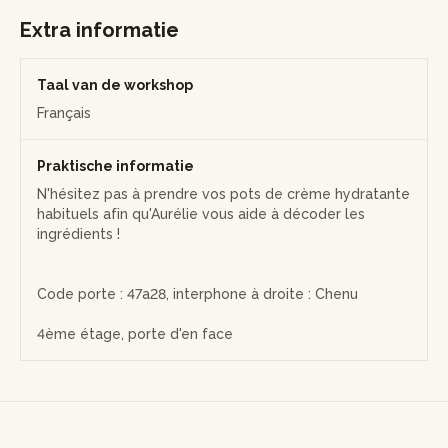
Au cours de cet atelier, Aurélie vous expliquera l'intérêt des
cosmétiques à haute qualité nutritionnelle pour préserver
Extra informatie
votre peau. Vous repartirez riche de ces nouveaux
apprentissages et avec votre kit zéro déchet à haute
qualité nutritionnel et environnemental.
Taal van de workshop
Français
Praktische informatie
N'hésitez pas à prendre vos pots de crème hydratante
habituels afin qu'Aurélie vous aide à décoder les
ingrédients !
Code porte : 47a28, interphone à droite : Chenu
4ème étage, porte d'en face