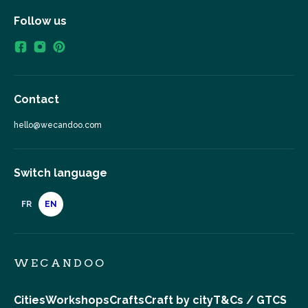
Follow us
Contact
hello@wecandoo.com
Switch language
FR
EN
WECANDOO
Cities
Workshops
Crafts
Craft by city
T&Cs / GTCS