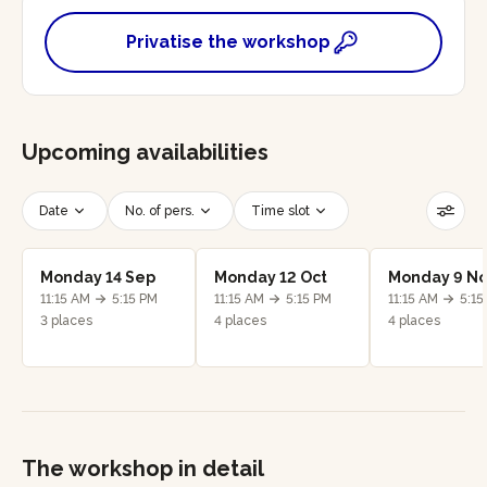
Privatise the workshop
Upcoming availabilities
Date
No. of pers.
Time slot
Reset filters
Monday 14 Sep
Monday 12 Oct
Monday 9 N
11:15 AM
5:15 PM
11:15 AM
5:15 PM
11:15 AM
5:15
3 places
4 places
4 places
The workshop in detail