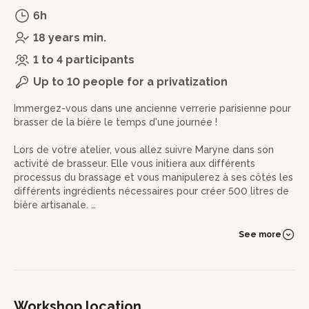
6h
18 years min.
1 to 4 participants
Up to 10 people for a privatization
Immergez-vous dans une ancienne verrerie parisienne pour
brasser de la bière le temps d'une journée !
Lors de votre atelier, vous allez suivre Maryne dans son
activité de brasseur. Elle vous initiera aux différents
processus du brassage et vous manipulerez à ses côtés les
différents ingrédients nécessaires pour créer 500 litres de
bière artisanale.
Vous commencerez par le lancement de la chauffe et le
See more
concassage. Puis, vous découvrirez les étapes d'empâtage,
de filtration, d'ébullition, d'houblonnage, ainsi que
d'ensemencement. Vous apprendrez ce que veut dire
l'houblonnage a cru veut dire ou encore la carbonatation.
Workshop location