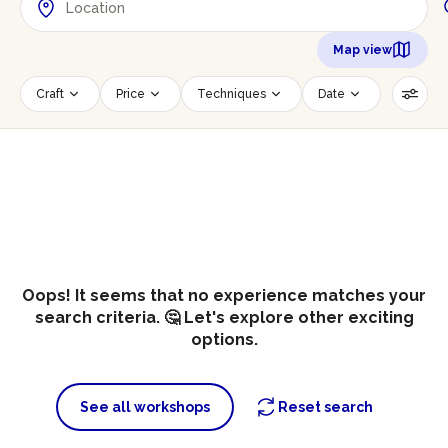
Map view
Craft
Price
Techniques
Date
Time slot
Number of persons
Age of participants
Wheelchair accessible
Reset filters
Oops! It seems that no experience matches your
search criteria. 🤔 Let's explore other exciting
options.
See all workshops
Reset search