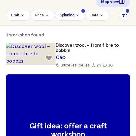
Map view
Craft
Price
Spinning
Date
Time slot
Number of persons
1 workshop found
Age of participants
Wheelchair accessible
Discover wool – from fibre to
Reset filters
bobbin
€50
Bruxelles, Ixelles
2h
30
Gift idea: offer a craft
workshop