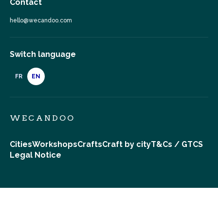
Contact
hello@wecandoo.com
Switch language
FR
EN
WECANDOO
Cities
Workshops
Crafts
Craft by city
T&Cs / GTCS
Legal Notice