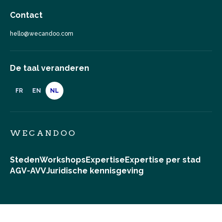
Contact
hello@wecandoo.com
De taal veranderen
FR
EN
NL
WECANDOO
Steden
Workshops
Expertise
Expertise per stad
AGV-AVV
Juridische kennisgeving