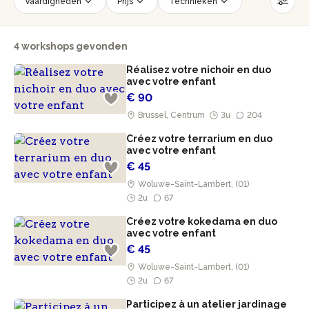
Vaardigheden
Prijs
Technieken
Datum
Tijdslot
Aantal personen
4 workshops gevonden
Leeftijd van de deelnemers
Réalisez votre nichoir en duo
Rolstoeltoegankelijk
Filters resetten
avec votre enfant
€ 90
Brussel, Centrum
3u
204
Créez votre terrarium en duo
avec votre enfant
€ 45
Woluwe-Saint-Lambert, (01)
2u
67
Créez votre kokedama en duo
avec votre enfant
€ 45
Woluwe-Saint-Lambert, (01)
2u
67
Participez à un atelier jardinage