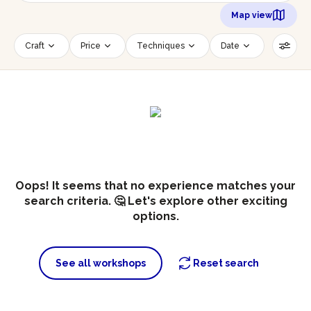
Map view
Craft
Price
Techniques
Date
Time slot
Number of persons
Age of participants
Wheelchair accessible
Reset filters
Oops! It seems that no experience matches your
search criteria. 🤔 Let's explore other exciting
options.
See all workshops
Reset search