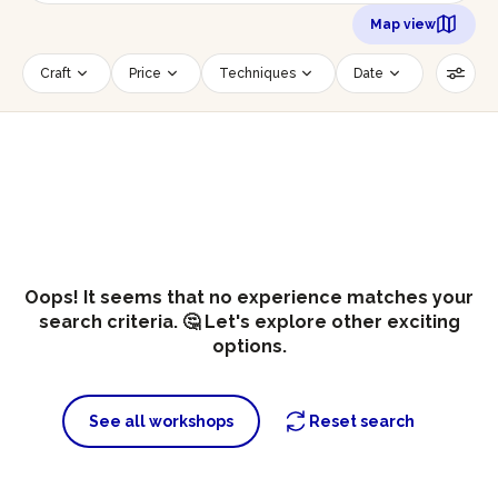
Map view
Craft
Price
Techniques
Date
Time slot
Number of persons
Age of participants
Wheelchair accessible
Reset filters
Oops! It seems that no experience matches your
search criteria. 🤔 Let's explore other exciting
options.
See all workshops
Reset search