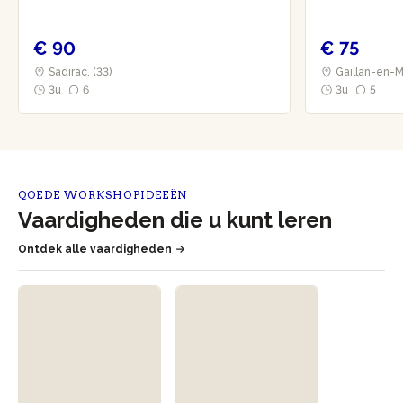
€ 90
€ 75
Sadirac, (33)
Gaillan-en-M
3u
6
3u
5
QOEDE WORKSHOPIDEEËN
Vaardigheden die u kunt leren
Ontdek alle vaardigheden