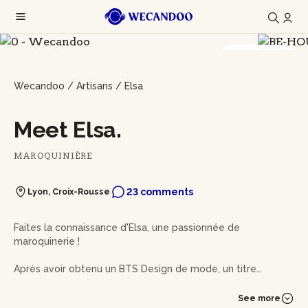
17 photos
Wecandoo
/
Artisans
/
Elsa
Meet Elsa.
MAROQUINIÈRE
23 comments
Lyon, Croix-Rousse
Faites la connaissance d'Elsa, une passionnée de
maroquinerie !
Après avoir obtenu un BTS Design de mode, un titre
professionnel de piqueur en maroquinerie et un CAP
Maroquinerie, celle-ci forge son savoir-faire pendant 11 ans
See more