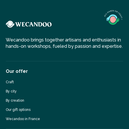
mobilier : travaille avec un ébéniste
fait beaucoup de stage : plusieurs formules
a bcp évolué en 1 an, en 2021 les gens achetaient un
couteau et en 2022 fabriquent leur couteau
Wecandoo brings together artisans and enthusiasts in
hands-on workshops, fueled by passion and expertise.
atelier séparé de la maison : entrée séparée
travaille solo, prends quelques stagiaires
Our offer
cible : particuliers
Craft
fournisseur / grossistes locaux
By city
atelier : 60m2
By creation
2 pers max
Our gift options
3 enclumes, 1 planche
Wecandoo in France
atelier 2 parties : forge/soudage (2 tables de soudage)