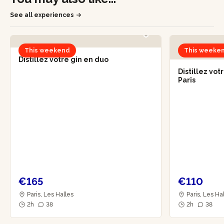
See all experiences
This weekend
This weeke
Distillez votre gin en duo
Distillez vo
Paris
€165
€110
Paris, Les Halles
Paris, Les Ha
2h
38
2h
38