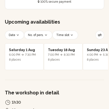
🔒 100% secure payment
Upcoming availabilities
Date
No. of pers.
Time slot
Reset filters
Saturday 1 Aug
Tuesday 18 Aug
Sunday 23 A
6:00 PM
7:30 PM
7:00 PM
8:30 PM
4:00 PM
5:3
8 places
8 places
8 places
The workshop in detail
1h30