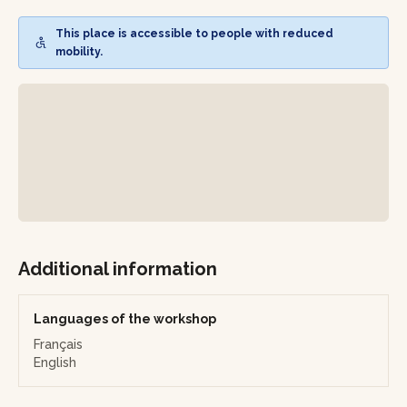
combinaison est expliquée, pour mieux comprendre les
arômes en jeu, leurs équilibres, et ce qui rend ces mariages
This place is accessible to people with reduced
harmonieux… ou surprenants.
mobility.
Tout au long de l’atelier, vous recevrez des conseils pour
affiner votre palais et mieux apprécier un spiritueux en
fonction de ce qui l’accompagne. Que vous soyez amateur
de chocolat, passionné de gin ou curieux de whisky, cette
expérience de 1h30 est une belle manière d’aiguiser vos
sens et de vivre un moment convivial autour de produits
d’exception.
Additional information
Languages of the workshop
Français
English