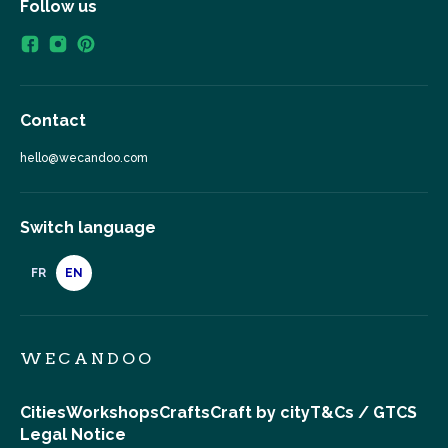
Follow us
Contact
hello@wecandoo.com
Switch language
FR
EN
WECANDOO
Cities
Workshops
Crafts
Craft by city
T&Cs / GTCS
Legal Notice