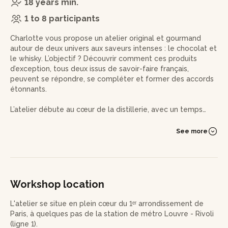
18 years min.
1 to 8 participants
Charlotte vous propose un atelier original et gourmand
autour de deux univers aux saveurs intenses : le chocolat et
le whisky. L’objectif ? Découvrir comment ces produits
d’exception, tous deux issus de savoir-faire français,
peuvent se répondre, se compléter et former des accords
étonnants.
L’atelier débute au cœur de la distillerie, avec un temps
d’accueil et une présentation des trois maisons partenaires :
la Distillerie de l’Arbre Sec, la Maison Benjamin Kuentz pour
See more
les whiskies et la Maison Edwart pour les chocolats. Vous
en apprendrez plus sur les étapes de fabrication de ce
spiritueux, son origine, ses particularités, et ce qui le rend si
intéressant à marier avec le chocolat.
Workshop location
Place ensuite à la dégustation. Accompagné par un expert,
vous testerez des associations précises entre cinq whiskies
L'atelier se situe en plein cœur du 1ᵉʳ arrondissement de
et cinq chocolats artisanaux de la maison Edwart, reconnue
Paris, à quelques pas de la station de métro Louvre - Rivoli
pour ses créations riches en caractère. Chaque
(ligne 1).