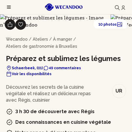
10 photos
Wecandoo
/
Ateliers
/
À manger
/
Ateliers de gastronomie à Bruxelles
Préparez et sublimez les légumes
Schaerbeek, (01)
49 commentaires
Voir les disponibilités
En bref
Découvrez les secrets de la cuisine
UR
végétale et réalisez un délicieux repas
avec Régis, cuisinier
3 h 30 de découverte avec Régis
Des connaissances en cuisine végétale