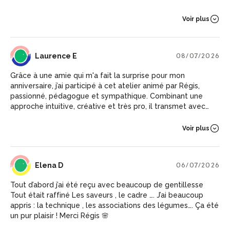
générosité. Une très belle expérience, à la fois gourmande
et inspirante, que je recommande sans hésiter !
Voir plus
LE
Laurence E
08/07/2026
Grâce à une amie qui m'a fait la surprise pour mon
anniversaire, j’ai participé à cet atelier animé par Régis,
passionné, pédagogue et sympathique. Combinant une
approche intuitive, créative et très pro, il transmet avec
clarté son savoir-faire : choix des produits, techniques de
coupe, de cuisson, d’assemblage et de présentation. Dans
Voir plus
une ambiance conviviale et chaleureuse, en petit groupe,
nous avons appris à cuisiner autrement, sans recette, en
laissant place à la créativité. Il nous a donné envie de
ED
Elena D
06/07/2026
cuisiner et de valoriser le végétal, sans chichis, à base
d'éléments simples mais délicieux. Nous avons terminé la
Tout d’abord j’ai été reçu avec beaucoup de gentillesse
soirée par un délicieux dîner, aux chandelles, généreux,
Tout était raffiné Les saveurs , le cadre …. J’ai beaucoup
savoureux et raffiné. Je recommande vivement ce chef,
appris : la technique , les associations des légumes…. Ça été
inspirant et généreux.
un pur plaisir ! Merci Régis 🌸