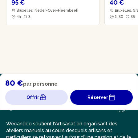
95 €
40 €
Bruxelles, Neder-Over-Heembeek
Bruxelles, G
4h
3
1h30
35
80 €
par personne
Offrir
Réserver
Wecandoo soutient l'Artisanat en organisant des
ateliers manuels au cours desquels artisans et
particuliers se retrouvent autour d'une passion et de la