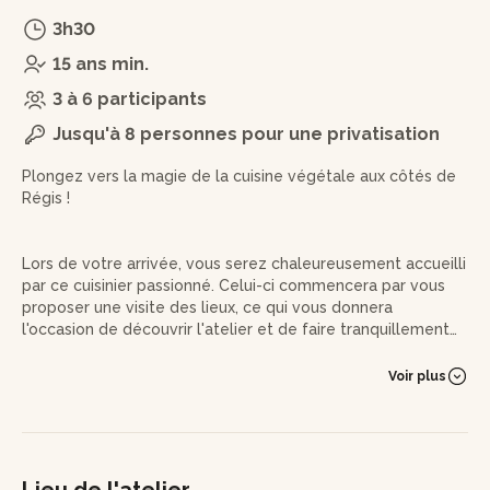
3h30
15 ans min.
3 à 6 participants
Jusqu'à 8 personnes pour une privatisation
Plongez vers la magie de la cuisine végétale aux côtés de
Régis !
Lors de votre arrivée, vous serez chaleureusement accueilli
par ce cuisinier passionné. Celui-ci commencera par vous
proposer une visite des lieux, ce qui vous donnera
l'occasion de découvrir l'atelier et de faire tranquillement
connaissance.
Voir plus
Vous vous installerez ensuite autour de Régis pour une
introduction globale autour de la cuisine végétale, durant
laquelle vous découvrirez notamment les bases théoriques
de son savoir-faire, les secrets des légumes oubliés, mais
aussi d'excellentes astuces pour cuisiner simplement des
Lieu de l'atelier