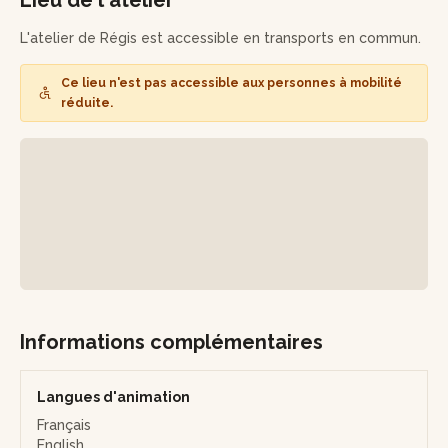
plats savoureux.
L'atelier de Régis est accessible en transports en commun.
Ce sera alors à vous de jouer ! Une fois votre tablier enfilé,
Régis vous accompagnera dans la préparation d'une entrée
Ce lieu n'est pas accessible aux personnes à mobilité
et d'un plat, dont la recette variera en fonction de la
réduite.
saison.
Il vous guidera à chaque étape, de la préparation de
chaque ingrédient aux techniques de cuisson, en passant
par la réalisation des sauces ou de l'assaisonnement,
jusqu'au dressage !
L'atelier se conclura par la dégustation de vos réalisations
en compagnie de l'artisan et des autres participants. Ce
sera aussi l'occasion d'un ultime temps d'échange autour de
la cuisine végétale et de ses bienfaits.
Informations complémentaires
Vous repartirez finalement avec le souvenir de cette
délicieuse parenthèse gustative, ainsi qu'avec le plein
d'idées pour sublimer vos légumes à la maison !
Langues d'animation
Français
English