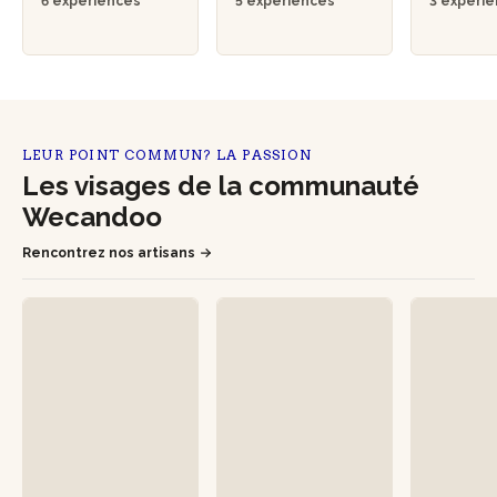
6 expériences
5 expériences
3 expéri
LEUR POINT COMMUN? LA PASSION
Les visages de la communauté
Wecandoo
Rencontrez nos artisans