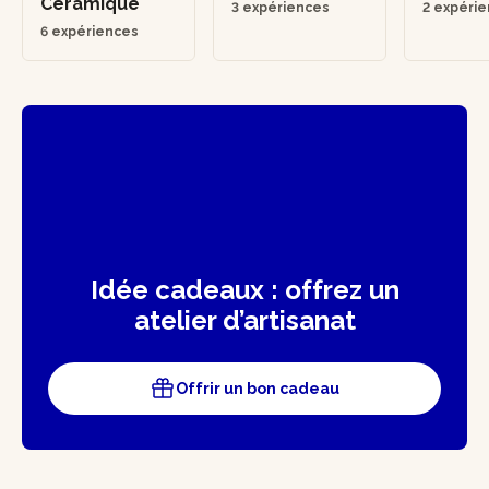
Céramique
3 expériences
2 expéri
6 expériences
Idée cadeaux : offrez un
atelier d’artisanat
Offrir un bon cadeau