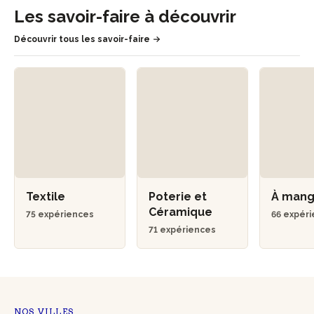
Les savoir-faire à découvrir
Découvrir tous les savoir-faire
Textile
Poterie et
À man
Céramique
75 expériences
66 expér
71 expériences
NOS VILLES