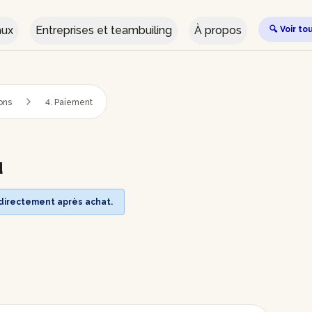
aux
Entreprises et teambuiling
À propos
🔍 Voir to
ions
4. Paiement
u
 directement après achat.