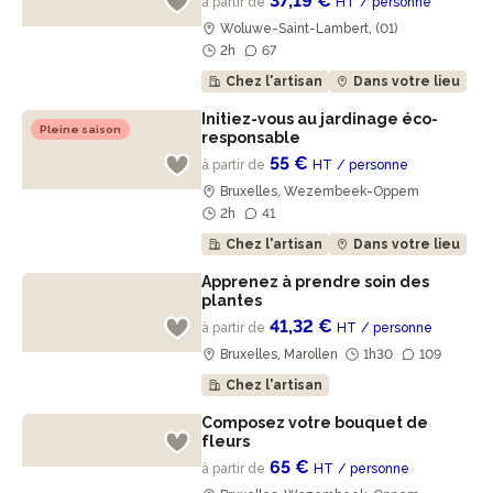
37,19 €
à partir de
HT
/ personne
Woluwe-Saint-Lambert, (01)
2h
67
Chez l'artisan
Dans votre lieu
Initiez-vous au jardinage éco-
Pleine saison
responsable
55 €
à partir de
HT
/ personne
Bruxelles, Wezembeek-Oppem
2h
41
Chez l'artisan
Dans votre lieu
Apprenez à prendre soin des
plantes
41,32 €
à partir de
HT
/ personne
Bruxelles, Marollen
1h30
109
Chez l'artisan
Composez votre bouquet de
fleurs
65 €
à partir de
HT
/ personne