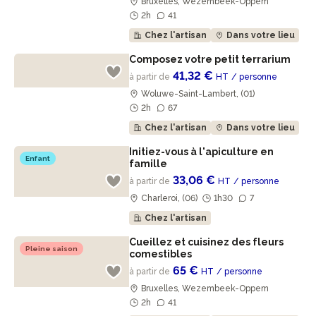
Bruxelles, Wezembeek-Oppem
2h
41
Chez l'artisan
Dans votre lieu
Composez votre petit terrarium
41,32 €
à partir de
HT
/ personne
Woluwe-Saint-Lambert, (01)
2h
67
Chez l'artisan
Dans votre lieu
Initiez-vous à l'apiculture en
Enfant
famille
33,06 €
à partir de
HT
/ personne
Charleroi, (06)
1h30
7
Chez l'artisan
Cueillez et cuisinez des fleurs
Pleine saison
comestibles
65 €
à partir de
HT
/ personne
Bruxelles, Wezembeek-Oppem
2h
41