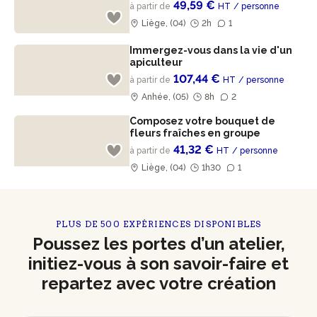
49,59 €
à partir de
HT
/ personne
Liège, (04)
2h
1
Immergez-vous dans la vie d'un
apiculteur
107,44 €
à partir de
HT
/ personne
Anhée, (05)
8h
2
Composez votre bouquet de
fleurs fraîches en groupe
41,32 €
à partir de
HT
/ personne
Liège, (04)
1h30
1
PLUS DE 500 EXPÉRIENCES DISPONIBLES
Poussez les portes d’un atelier,
initiez-vous à son savoir-faire et
repartez avec votre création