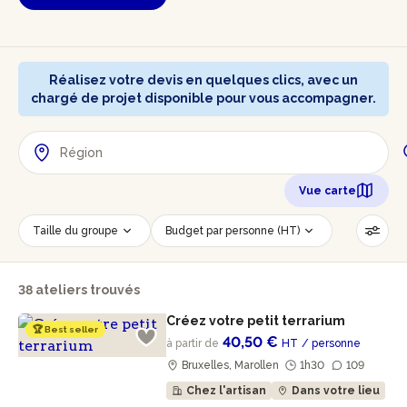
Réalisez votre devis en quelques clics, avec un
chargé de projet disponible pour vous accompagner.
Vue carte
Taille du groupe
Budget par personne (HT)
Lieu de l'évènement
Savoir-faire
38 ateliers trouvés
Accessible PMR
Réinitialiser les filtres
Créez votre petit terrarium
🏆 Best seller
40,50 €
à partir de
HT
/ personne
Bruxelles, Marollen
1h30
109
Chez l'artisan
Dans votre lieu