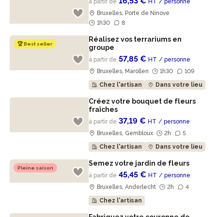
16,53 €
à partir de
HT
/ personne
Bruxelles, Porte de Ninove
1h30
8
Réalisez vos terrariums en
🏆 Best seller
groupe
57,85 €
à partir de
HT
/ personne
Bruxelles, Marollen
1h30
109
Chez l'artisan
Dans votre lieu
Créez votre bouquet de fleurs
fraîches
37,19 €
à partir de
HT
/ personne
Bruxelles, Gembloux
2h
5
Chez l'artisan
Dans votre lieu
Semez votre jardin de fleurs
Pleine saison
45,45 €
à partir de
HT
/ personne
Bruxelles, Anderlecht
2h
4
Chez l'artisan