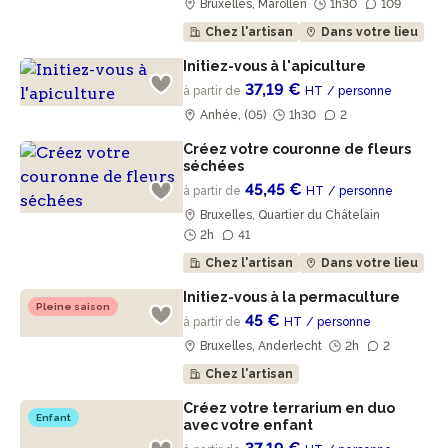
Bruxelles, Marollen
1h30
109
Chez l'artisan
Dans votre lieu
Initiez-vous à l'apiculture
37,19 €
à partir de
HT
/ personne
Anhée, (05)
1h30
2
Créez votre couronne de fleurs
séchées
45,45 €
à partir de
HT
/ personne
Bruxelles, Quartier du Châtelain
2h
41
Chez l'artisan
Dans votre lieu
Initiez-vous à la permaculture
Pleine saison
45 €
à partir de
HT
/ personne
Bruxelles, Anderlecht
2h
2
Chez l'artisan
Créez votre terrarium en duo
Enfant
avec votre enfant