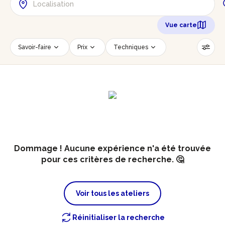
Vue carte
Savoir-faire
Prix
Techniques
Date
Créneau horaire
Nombre de personnes
Âge des participants
Accessible PMR
Réinitialiser les filtres
Dommage ! Aucune expérience n'a été trouvée
pour ces critères de recherche. 🤔
Voir tous les ateliers
Réinitialiser la recherche