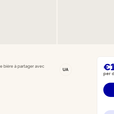
€
re bière à partager avec
UA
per 