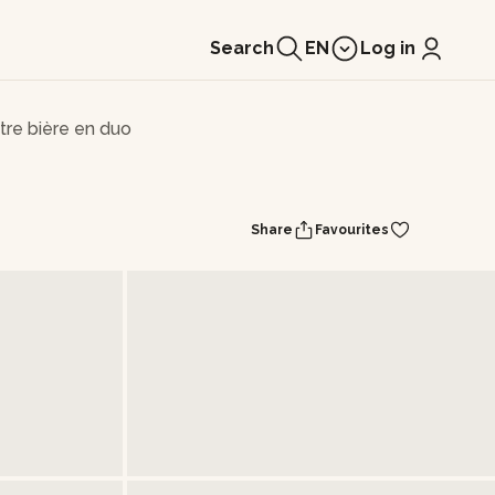
Search
EN
Log in
tre bière en duo
Share
Favourites