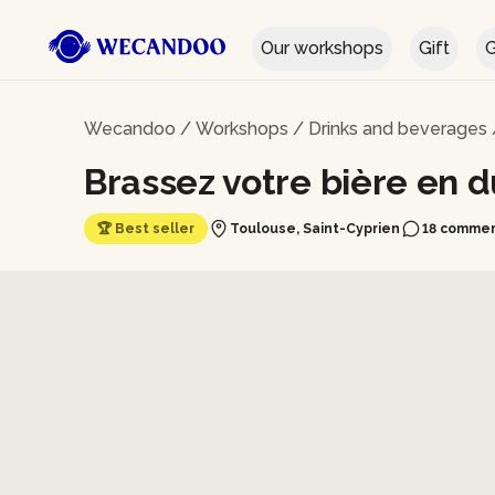
Our workshops
Gift
G
Wecandoo
/
Workshops
/
Drinks and beverages
Brassez votre bière en 
🏆 Best seller
Toulouse, Saint-Cyprien
18 comme