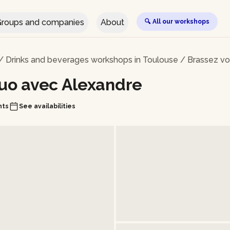
roups and companies
About
🔍 All our workshops
/
Drinks and beverages workshops in Toulouse
/
Brassez vo
duo avec Alexandre
nts
See availabilities