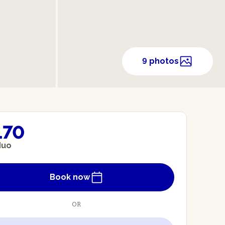
9 photos
170
duo
Book now
OR