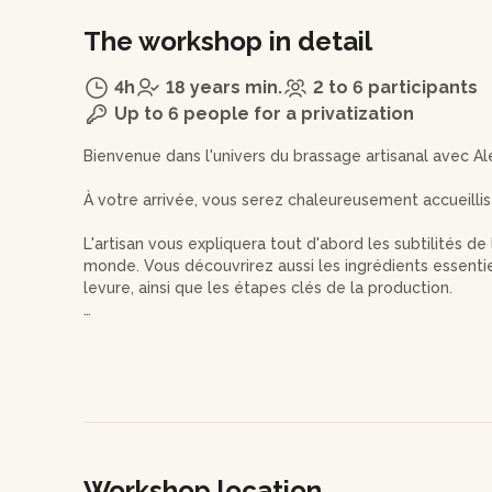
The workshop in detail
4h
18 years min.
2 to 6 participants
Up to 6 people for a privatization
Bienvenue dans l'univers du brassage artisanal avec Al
À votre arrivée, vous serez chaleureusement accueilli
L'artisan vous expliquera tout d'abord les subtilités de
monde. Vous découvrirez aussi les ingrédients essentiel
levure, ainsi que les étapes clés de la production.
Vous choisirez ensuite votre recette préférée parmi 
fabrication des 15 litres de votre propre bière.
Alexandre vous fera également déguster six types de bi
enrichir vos connaissances.
À la fin de l'atelier, vous repartirez avec 30 bouteilles
Workshop location
partagées chez vous avec votre binôme du jour. De quo