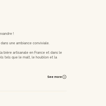
exandre !
s dans une ambiance conviviale.
 la bière artisanale en France et dans le
s tels que le malt, le houblon et la
les huit proposées, et commencerez la
See more
ères locales pour affiner votre palais et
 de votre création, prêtes à être
i trinquer à votre succès !