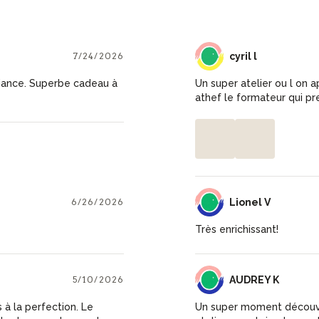
7/24/2026
CL
cyril l
biance. Superbe cadeau à
Un super atelier ou l on 
athef le formateur qui pr
6/26/2026
LV
Lionel V
Très enrichissant!
5/10/2026
AK
AUDREY K
 à la perfection. Le
Un super moment découve