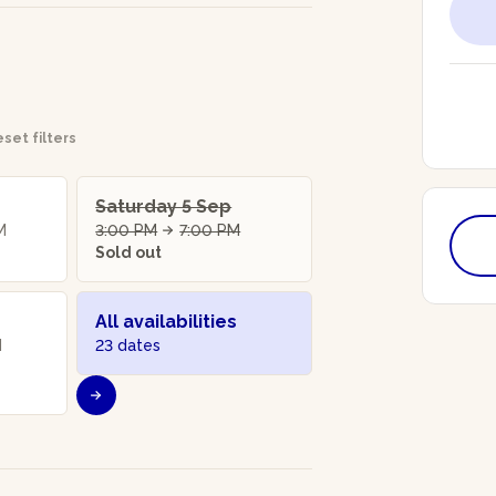
set filters
Saturday 5 Sep
M
3:00 PM
7:00 PM
Sold out
All availabilities
M
23 dates