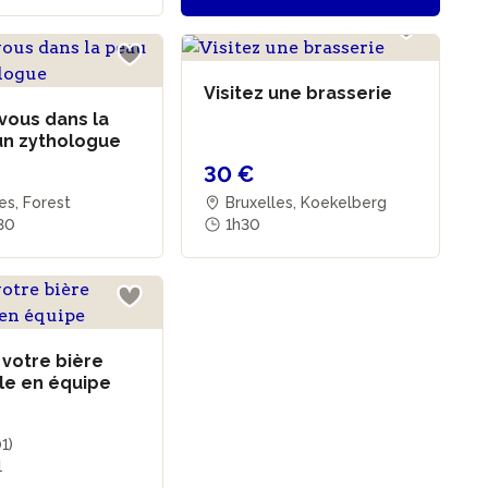
Visitez une brasserie
vous dans la
un zythologue
30 €
es, Forest
Bruxelles, Koekelberg
30
1h30
 votre bière
ale en équipe
01)
1