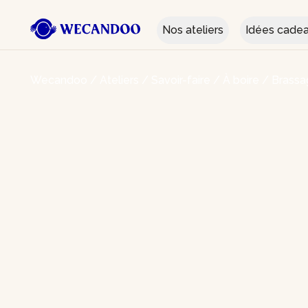
Nos ateliers
Idées cade
Wecandoo
/
Ateliers
/
Savoir-faire
/
À boire
/
Brassa