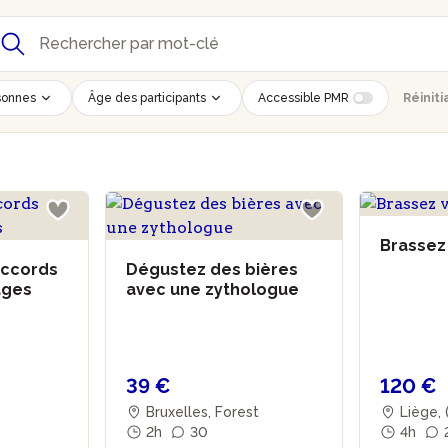
sonnes
Âge des participants
Accessible PMR
Réiniti
Brassez
accords
Dégustez des bières
ages
avec une zythologue
39 €
120 €
Bruxelles, Forest
Liège, 
2h
30
4h