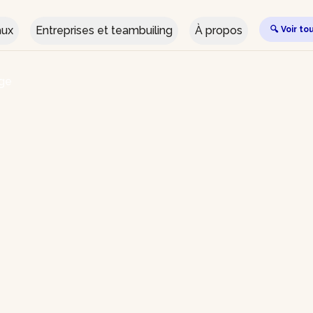
aux
Entreprises et teambuiling
À propos
🔍 Voir to
ge