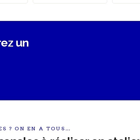
rez un
ES ? ON EN A TOUS…