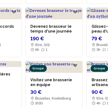
accords
Devenez brasseur le
Glissez-
temps d'une journée
peau d'
190 €
79 €
st
Ittre, (01)
Bruxell
6h
1
3h
Groupe
Groupe
bières
Visitez une brasserie
Brassez
en équipe
artisan
30 €
90 €
Bruxelles, Koekelberg
Ittre, (
1h30
4h