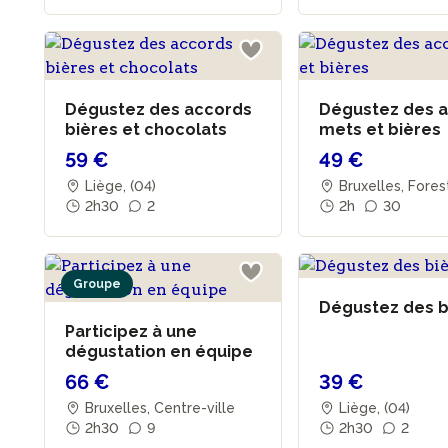
Dégustez des accords
Dégustez des 
bières et chocolats
mets et bières
59 €
49 €
Liège, (04)
Bruxelles, Fore
2h30
2
2h
30
Groupe
Dégustez des 
Participez à une
dégustation en équipe
66 €
39 €
Bruxelles, Centre-ville
Liège, (04)
2h30
9
2h30
2