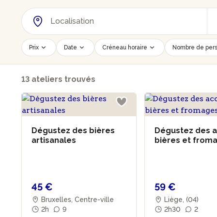
Prix
Date
Créneau horaire
Nombre de per
13 ateliers trouvés
Dégustez des bières
Dégustez des 
artisanales
bières et from
45 €
59 €
Bruxelles, Centre-ville
Liège, (04)
2h
9
2h30
2