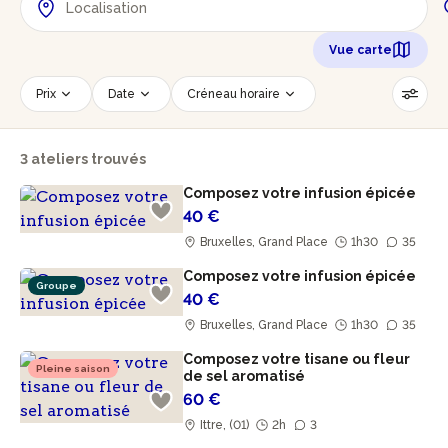
Vue carte
Prix
Date
Créneau horaire
Nombre de personnes
Âge des participants
3 ateliers trouvés
Accessible PMR
Réinitialiser les filtres
Composez votre infusion épicée
40 €
Bruxelles, Grand Place
1h30
35
Composez votre infusion épicée
Groupe
40 €
Bruxelles, Grand Place
1h30
35
Composez votre tisane ou fleur
Pleine saison
de sel aromatisé
60 €
Ittre, (01)
2h
3