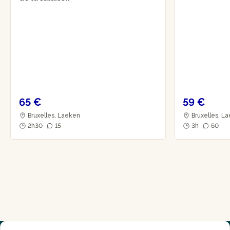
65 €
59 €
Bruxelles, Laeken
Bruxelles, L
2h30
15
3h
60