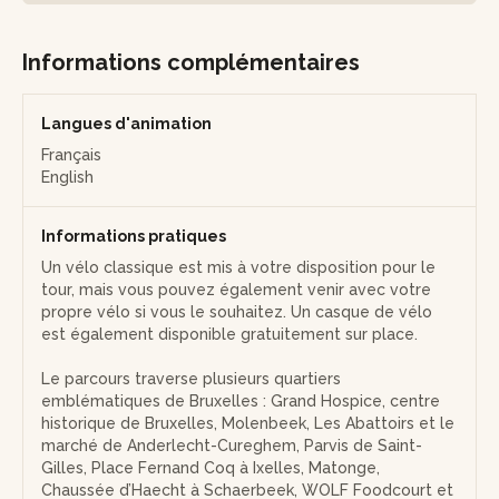
•
Découverte des bonnes adresses bruxelloises :
bénéficiez également des recommandations d’Arnout
concernant de petits restaurants et des food courts à
Informations complémentaires
découvrir après la visite.
Au terme de la visite, repartez avec un nouveau regard sur
Langues d'animation
Bruxelles, ses quartiers multiculturels et ses saveurs
Français
venues des quatre coins du monde.
English
Informations pratiques
Un vélo classique est mis à votre disposition pour le
tour, mais vous pouvez également venir avec votre
propre vélo si vous le souhaitez. Un casque de vélo
est également disponible gratuitement sur place.
Le parcours traverse plusieurs quartiers
emblématiques de Bruxelles : Grand Hospice, centre
historique de Bruxelles, Molenbeek, Les Abattoirs et le
marché de Anderlecht-Cureghem, Parvis de Saint-
Gilles, Place Fernand Coq à Ixelles, Matonge,
Chaussée d’Haecht à Schaerbeek, WOLF Foodcourt et