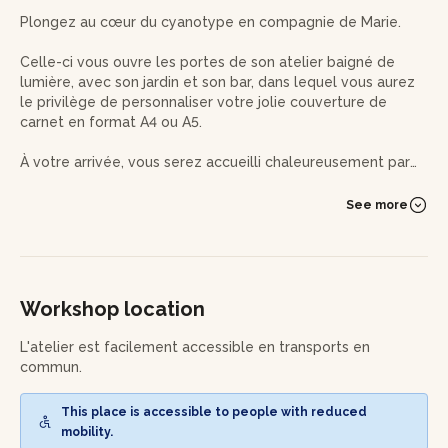
Plongez au cœur du cyanotype en compagnie de Marie.
Celle-ci vous ouvre les portes de son atelier baigné de
lumière, avec son jardin et son bar, dans lequel vous aurez
le privilège de personnaliser votre jolie couverture de
carnet en format A4 ou A5.
À votre arrivée, vous serez accueilli chaleureusement par
l'experte qui prendra le temps de vous introduire aux bases
fondamentales de son savoir-faire.
See more
Après cette introduction, ce sera à vous de jouer ! Après
avoir préparé votre support, vous composerez votre
création grâce aux végétaux, objets et négatifs mis à
disposition - ou aux éléments personnels que vous aurez
Workshop location
choisis d’apporter.
L'atelier est facilement accessible en transports en
Selon la météo, votre composition sera exposée au soleil
commun.
ou à l’insoleuse, avant de révéler peu à peu son empreinte.
This place is accessible to people with reduced
Pendant le temps de séchage, vous réaliserez un petit
mobility.
négatif à transformer en marque-page, que vous révélerez