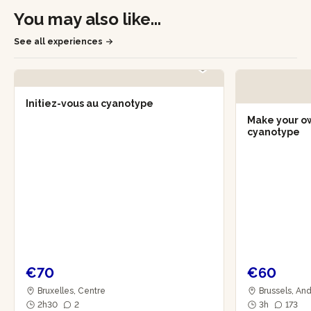
You may also like...
See all experiences
Initiez-vous au cyanotype
Make your ow
cyanotype
€70
€60
Bruxelles, Centre
Brussels, An
2h30
2
3h
173