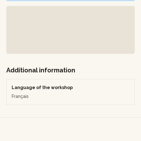
chez vous pour prolonger l’expérience.
Au terme de l'atelier, vous repartirez avec votre carnet
unique, prêt à accueillir vos écrits et vos inspirations.
Additional information
Language of the workshop
Français