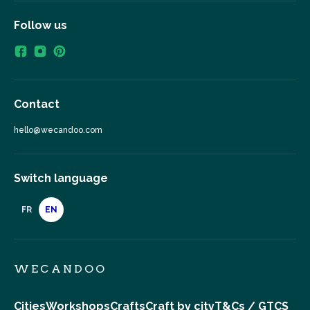
Follow us
Contact
hello@wecandoo.com
Switch language
FR
EN
WECANDOO
Cities
Workshops
Crafts
Craft by city
T&Cs / GTCS