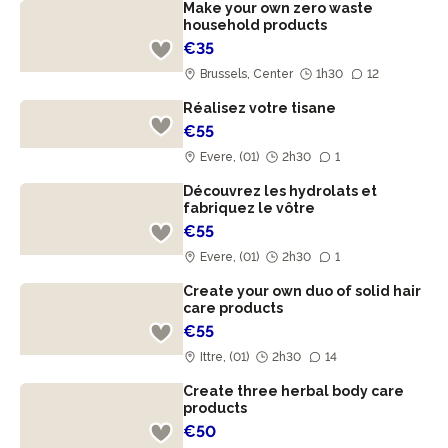
Make your own zero waste
household products
€35
Brussels, Center
1h30
12
Réalisez votre tisane
€55
Evere, (01)
2h30
1
Découvrez les hydrolats et
fabriquez le vôtre
€55
Evere, (01)
2h30
1
Create your own duo of solid hair
care products
€55
Ittre, (01)
2h30
14
Create three herbal body care
products
€50