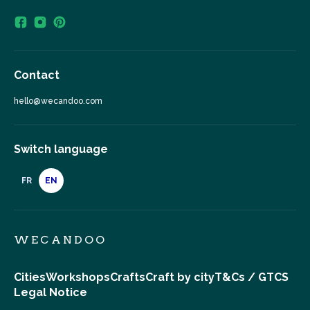
Contact
hello@wecandoo.com
Switch language
FR
EN
WECANDOO
Cities
Workshops
Crafts
Craft by city
T&Cs / GTCS
Legal Notice