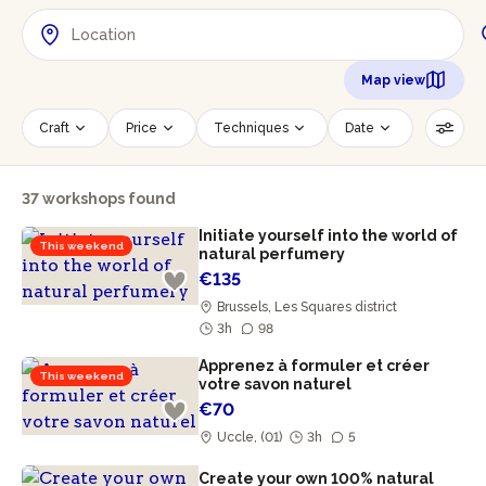
Map view
Craft
Price
Techniques
Date
Time slot
Number of persons
37 workshops found
Age of participants
Wheelchair accessible
Initiate yourself into the world of
Reset filters
This weekend
natural perfumery
€135
Brussels, Les Squares district
3h
98
Apprenez à formuler et créer
This weekend
votre savon naturel
€70
Uccle, (01)
3h
5
Create your own 100% natural