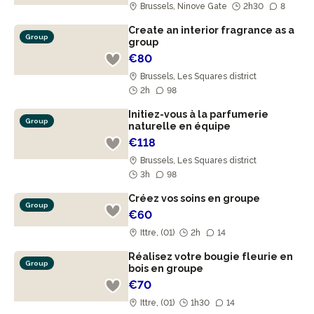
Brussels, Ninove Gate
2h30
8
Create an interior fragrance as a
Group
group
€80
Brussels, Les Squares district
2h
98
Initiez-vous à la parfumerie
Group
naturelle en équipe
€118
Brussels, Les Squares district
3h
98
Créez vos soins en groupe
Group
€60
Ittre, (01)
2h
14
Réalisez votre bougie fleurie en
Group
bois en groupe
€70
Ittre, (01)
1h30
14