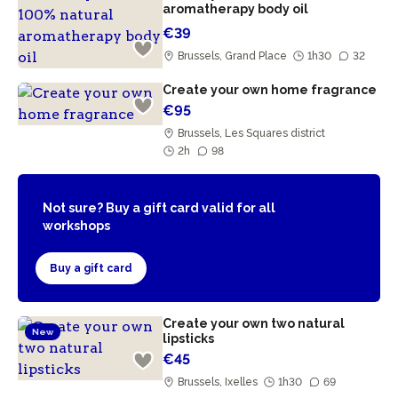
aromatherapy body oil
€39
Brussels, Grand Place
1h30
32
Create your own home fragrance
€95
Brussels, Les Squares district
2h
98
Not sure? Buy a gift card valid for all
workshops
Buy a gift card
Create your own two natural
New
lipsticks
€45
Brussels, Ixelles
1h30
69