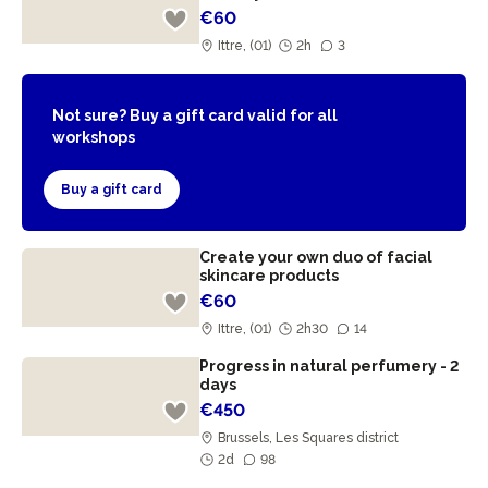
€60
Ittre, (01)
2h
3
Not sure? Buy a gift card valid for all
workshops
Buy a gift card
Create your own duo of facial
skincare products
€60
Ittre, (01)
2h30
14
Progress in natural perfumery - 2
days
€450
Brussels, Les Squares district
2d
98