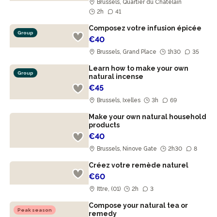
Brussels, Quartier du Châtelain
2h
41
Composez votre infusion épicée
Group
€40
Brussels, Grand Place
1h30
35
Learn how to make your own
Group
natural incense
€45
Brussels, Ixelles
3h
69
Make your own natural household
products
€40
Brussels, Ninove Gate
2h30
8
Créez votre remède naturel
€60
Ittre, (01)
2h
3
Compose your natural tea or
Peak season
remedy