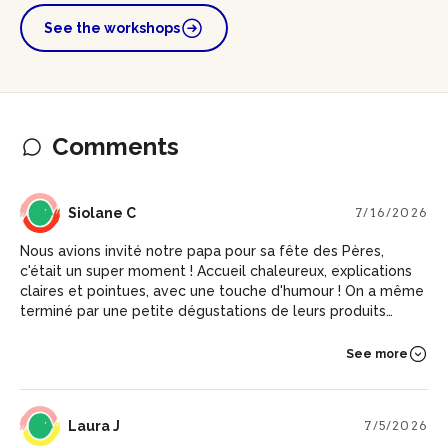
See the workshops
Comments
SC
Siolane C
7/16/2026
Nous avions invité notre papa pour sa fête des Pères,
c'était un super moment ! Accueil chaleureux, explications
claires et pointues, avec une touche d'humour ! On a même
terminé par une petite dégustations de leurs produits
Matunda ! Je recommande, autant pour la qualité du service
et de l'atelier, que pour la qualité de leurs produits. Mention
See more
spéciale à leur gamme de rhums qui sont tous délicieux et
particuliers !
LJ
Laura J
7/5/2026