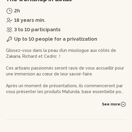
2h
18 years min.
3 to 10 participants
Up to 10 people for a privatization
Glissez-vous dans la peau d’un mixologue aux côtés de
Zakaria, Richard et Cedric !
Ces artisans passionnés seront ravis de vous accueillir pour
une immersion au cœur de leur savoir-faire.
Après un moment de présentations, ils commenceront par
vous présenter les produits Matunda, base essentielle pour
leurs cocktails ainsi qu’une introduction aux bases de la
mixologie. Vous découvrirez ainsi les différents outils, les
See more
ingrédients à utiliser, ou encore les principales techniques à
connaître pour réaliser de délicieuses boissons.
Ce sera alors à vous de jouer ! Sous le regard bienveillant