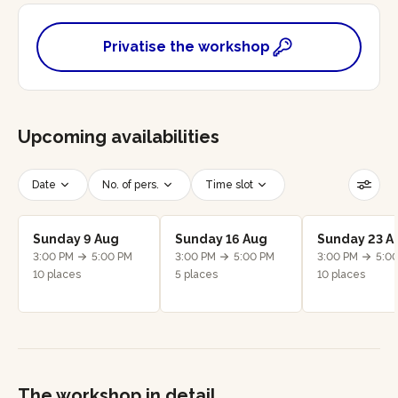
Privatise the workshop
Upcoming availabilities
Date
No. of pers.
Time slot
Reset filters
Sunday 9 Aug
Sunday 16 Aug
Sunday 23 A
3:00 PM
5:00 PM
3:00 PM
5:00 PM
3:00 PM
5:0
10 places
5 places
10 places
The workshop in detail