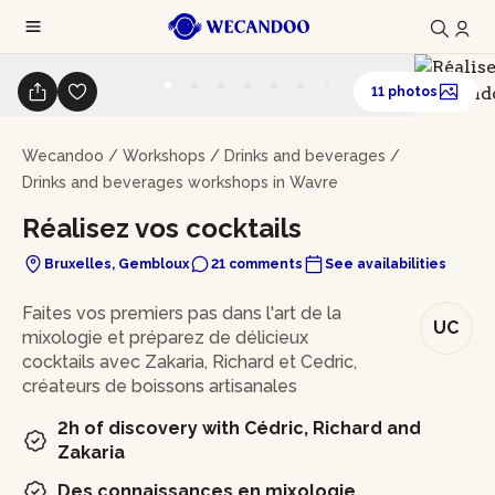
11 photos
Wecandoo
/
Workshops
/
Drinks and beverages
/
Drinks and beverages workshops in Wavre
Réalisez vos cocktails
Bruxelles, Gembloux
21 comments
See availabilities
In brief
Faites vos premiers pas dans l'art de la
UC
mixologie et préparez de délicieux
cocktails avec Zakaria, Richard et Cedric,
créateurs de boissons artisanales
2h of discovery with Cédric, Richard and
Zakaria
Des connaissances en mixologie