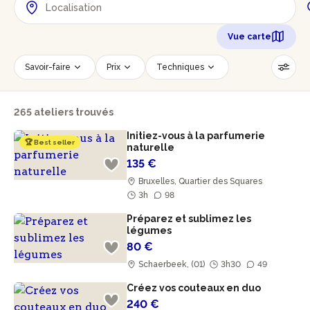
Vue carte
Savoir-faire
Prix
Techniques
Date
Créneau horaire
265 ateliers trouvés
Nombre de personnes
Âge des participants
Initiez-vous à la parfumerie
Accessible PMR
Réinitialiser les filtres
🏆 Best seller
naturelle
135 €
Bruxelles, Quartier des Squares
3h
98
Préparez et sublimez les
légumes
80 €
Schaerbeek, (01)
3h30
49
Créez vos couteaux en duo
240 €