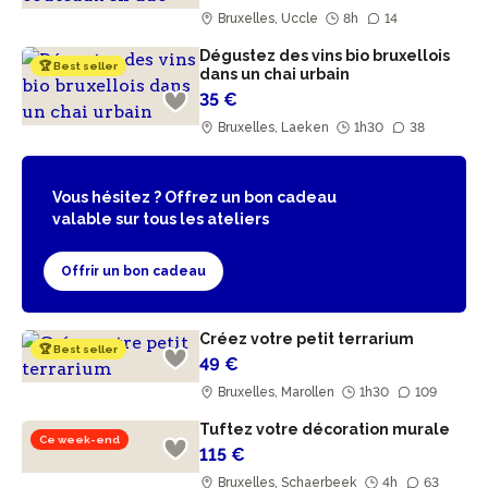
Bruxelles, Uccle
8h
14
Dégustez des vins bio bruxellois
🏆 Best seller
dans un chai urbain
35 €
Bruxelles, Laeken
1h30
38
Vous hésitez ? Offrez un bon cadeau
valable sur tous les ateliers
Offrir un bon cadeau
Créez votre petit terrarium
🏆 Best seller
49 €
Bruxelles, Marollen
1h30
109
Tuftez votre décoration murale
Ce week-end
115 €
Bruxelles, Schaerbeek
4h
63