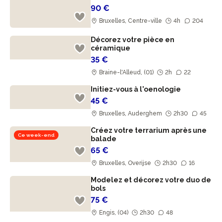
90 €
Bruxelles, Centre-ville
4h
204
Décorez votre pièce en
céramique
35 €
Braine-l'Alleud, (01)
2h
22
Initiez-vous à l'oenologie
45 €
Bruxelles, Auderghem
2h30
45
Créez votre terrarium après une
Ce week-end
balade
65 €
Bruxelles, Overijse
2h30
16
Modelez et décorez votre duo de
bols
75 €
Engis, (04)
2h30
48