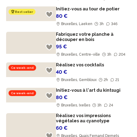
Initiez-vous au tour de potier
🏆 Best seller
80 €
Bruxelles, Laeken
3h
346
Fabriquez votre planche à
découper en bois
95 €
Bruxelles, Centre-ville
3h
204
Réalisez vos cocktails
Ce week-end
40 €
Bruxelles, Gembloux
2h
21
Initiez-vous à l'art du kintsugi
Ce week-end
80 €
Bruxelles, Ixelles
3h
24
Réalisez vos impressions
végétales au cyanotype
60 €
Bruxelles, Quais Fernand Demets