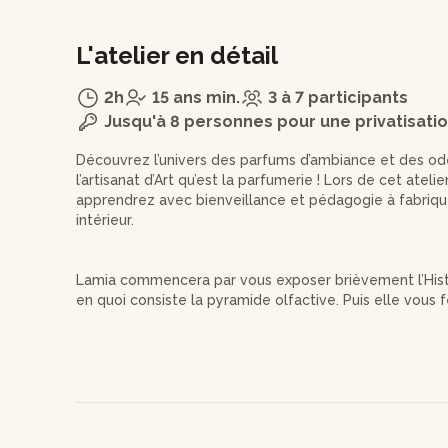
L'atelier en détail
2h
15 ans min.
3 à 7 participants
Jusqu'à 8 personnes pour une privatisati
Découvrez l’univers des parfums d’ambiance et des od
l’artisanat d’Art qu’est la parfumerie ! Lors de cet atel
apprendrez avec bienveillance et pédagogie à fabrique
intérieur.
Lamia commencera par vous exposer brièvement l’Histo
en quoi consiste la pyramide olfactive. Puis elle vous 
odeurs qui seront utilisées lors de l’atelier en apprenant
Une sélection d’essences et de bases parfumées vous
intérieur de notes joyeuses, douces, apaisantes, gourma
possibilité de tester, selon vos envies, différents mél
comment peser votre mélange final et remplir votre f