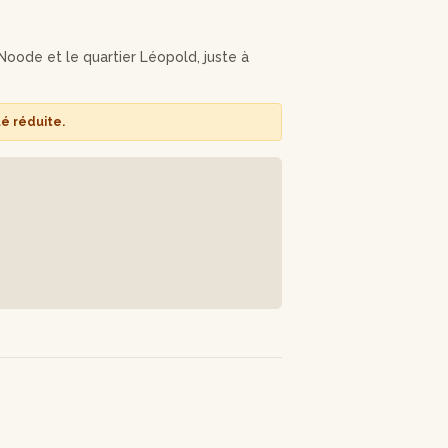
pendant lequel une boisson parfumée
de 100 ml, vous repartirez avec votre
Noode et le quartier Léopold, juste à
daptera la langue d’animation de l’atelier
té réduite.