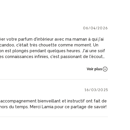
06/04/2026
 créer votre parfum d'intérieur avec ma maman à qui j'ai
candoo, c'était très chouette comme moment. Un
 on est plongés pendant quelques heures. J'ai une soif
s connaissances infinies, c'est passionant de l'écouter.
ds soin de tous les petits détails, merci pour cela et
t atelier ainsi que les autres !
Voir plus
16/03/2025
 accompagnement bienveillant et instructif ont fait de
hors du temps. Merci Lamia pour ce partage de savoir!