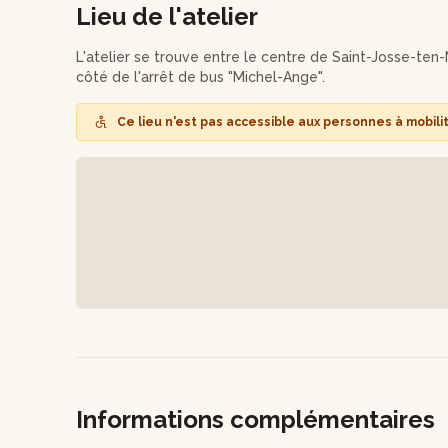
Lieu de l'atelier
Après ce beau moment de partage de connaissances 
vous sera proposée et la conception de votre parfum 
fragrance d’intérieur unique et personnalisée !
L'atelier se trouve entre le centre de Saint-Josse-ten-
côté de l'arrêt de bus "Michel-Ange".
Cet atelier est proposé en français et en anglais. Lamia a
en fonction des participants présents.
Ce lieu n'est pas accessible aux personnes à mobili
Informations complémentaires