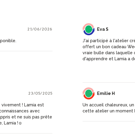
21/06/2026
ES
Eva S
ponible.
J'ai participé à l'atelier
offert un bon cadeau We
vraie bulle dans laquelle
d'apprendre et Lamia a de
Elle est généreuse et pren
je recommande vivement ce
23/05/2025
EH
Emilie H
 vivement ! Lamia est
Un accueil chaleureux, un
 connaissances avec
cette atelier un moment 
ppris et ne suis pas prête
, Lamia !☺️