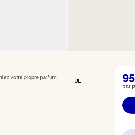
95
réez votre propre parfum
UL
par 