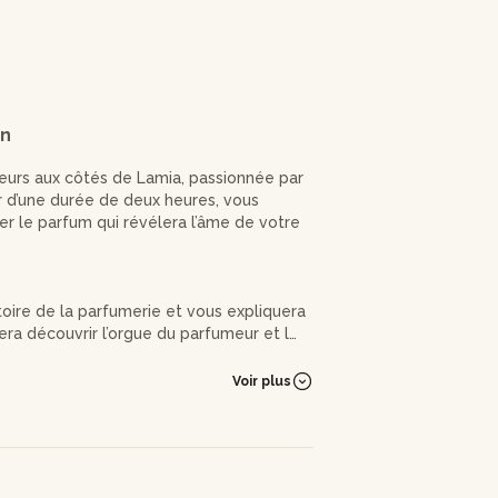
on
eurs aux côtés de Lamia, passionnée par
ier d’une durée de deux heures, vous
r le parfum qui révélera l’âme de votre
ire de la parfumerie et vous expliquera
fera découvrir l’orgue du parfumeur et les
 à sentir à l’aveugle.
Voir plus
 seront proposées pour enrober votre
ndes, vivifiantes ... Vous aurez la
anges. Enfin, Lamia vous montrera
lacon à la manière des parfumeurs.