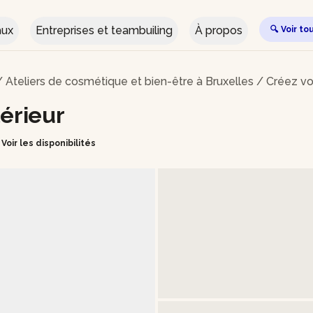
aux
Entreprises et teambuiling
À propos
🔍 Voir to
/
Ateliers de cosmétique et bien-être à Bruxelles
/
Créez vo
érieur
Voir les disponibilités